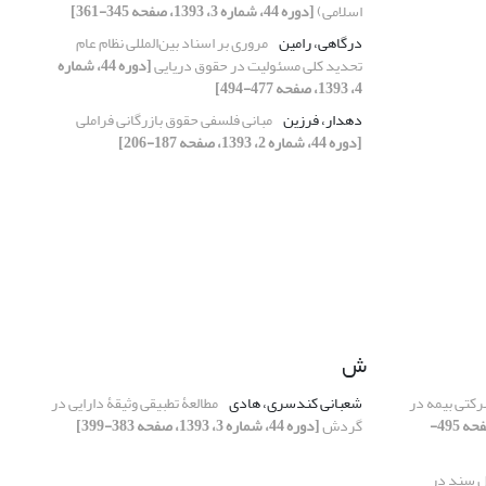
اسلامی)
[دوره 44، شماره 3، 1393، صفحه 345-361]
درگاهی، رامین
مروری بر اسناد بین‌المللی نظام عام
تحدید کلی مسئولیت در حقوق دریایی
[دوره 44، شماره
4، 1393، صفحه 477-494]
دهدار، فرزین
مبانی فلسفی حقوق بازرگانی فراملی
[دوره 44، شماره 2، 1393، صفحه 187-206]
ش
رکتی بیمه در
شعبانی کندسری، هادی
مطالعۀ تطبیقی وثیقۀ دارایی در
[دوره 44، شماره 4، 1393، صفحه 495-
گردش
[دوره 44، شماره 3، 1393، صفحه 383-399]
ل سند در