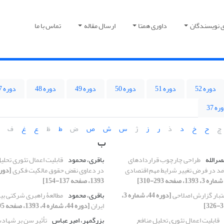
ی نویسندگان
داوری همتا
ارسال مقاله
تماس با ما
دوره 52
دوره 51
دوره 50
دوره 49
دوره 48
دوره 47
ره 37
چ
ح
خ
د
ذ
ر
ز
ژ
س
ش
ص
ض
ط
ظ
ع
غ
ف
ب
صرالله
طراحی چارچوب قراردادهای
باقری، محمود
قابلیت اعمال تئوری تحلی
د در فرض تغییر شرایط مهم اقتصادی
در دعاوی نقض حقوق مالکیت فکری
1393، صفحه 137-154]
تبار گزارش اصلاحی
[دوره 44، شماره 3،
باقری، محمود
مطالعۀ راهبری شرکتی بی
ایران
[دوره 44، شماره 4، 1393، صفحه 495-514]
قابلیت اعمال تئوری تحلیل منافع
بزرگمهر، امیر عباس
تأثیر سن بر شهادت