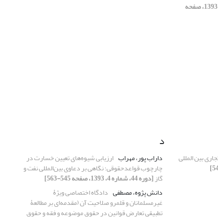
[دوره 44، شماره 1، 1393، صفحه
د
اری بین المللی
داراب پور، مهراب
ارزیابی شیوه‌های تعیین خسارت در
چارچوب قواعدحقوقی؛ نگاهی بر دعاوی بین‌المللی نفت و
گاز
[دوره 44، شماره 4، 1393، صفحه 545-563]
دانش پژوه، مصطفی
دادگاه اختصاصی ویژۀ
غیرمسلمانان و قلمرو صلاحیت آن (مقدمه‌ای بر مطالعۀ
تطبیقی تعارض قوانین در حقوق موضوعه و فقه و حقوق