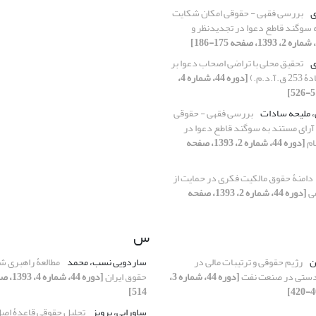
ی
بررسی فقهی - حقوقی امکان شکایت
ه سوگند قاطع دعوا در تجدیدنظر و
ی
تحقیق محلی با تراضی اصحاب دعوا بر
.د.م.)
[دوره 44، شماره 4،
، ملیحه سادات
بررسی فقهی - حقوقی
آرای مستند به سوگند قاطع دعوا در
ام
[دوره 44، شماره 2، 1393، صفحه
دامنۀ حقوق مالکیت فکری در حمایت از
هی
[دوره 44، شماره 2، 1393، صفحه
س
ن
رژیم حقوقی و ترتیبات مالی در
ساردویی نسب، محمد
مطالعۀ راهبری ش
ادستی در صنعت نفت
[دوره 44، شماره 3،
حقوق ایران
514]
ساورایی، پرویز
تحلیل حقوقی قاعدۀ اص