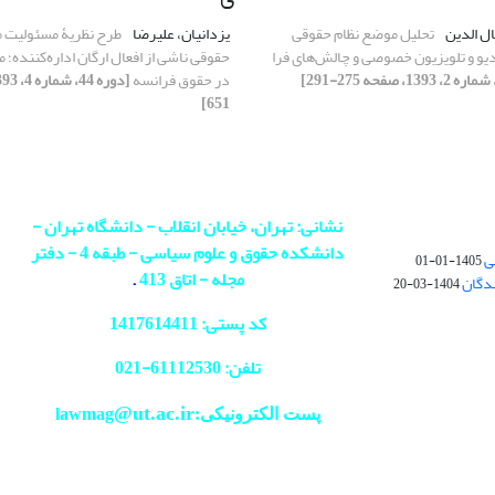
ال الدین
تحلیل موضع نظام حقوقی
یزدانیان، علیرضا
طرح نظریۀ مسئولیت 
ادیو و تلویزیون خصوصی و چالش‌های فرا
حقوقی ناشی از افعال ارگان اداره‌کننده؛ م
در حقوق فرانسه
651]
نشانی: تهران، خیابان انقلاب - دانشگاه تهران -
دانشکده حقوق و علوم سیاسی - طبقه 4 - دفتر
ی
1405-01-01
مجله - اتاق 413
.
ندگان
1404-03-20
کد پستی: 1417614411
تلفن: 61112530-
021
@ut.ac.ir
پست الکترونیکی:lawmag