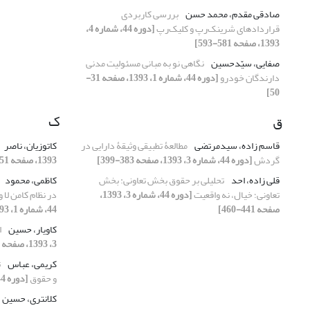
صادقی مقدم، محمد حسن
بررسی کاربردی
قراردادهای شرینک‌رپ و کلیک‌رپ
[دوره 44، شماره 4،
1393، صفحه 581-593]
صفایی، سیّدحسین
نگاهی نو به مبانی مسئولیت مدنی
دارندگان خودرو
[دوره 44، شماره 1، 1393، صفحه 31-
50]
ق
ک
قاسم زاده، سیدمرتضی
مطالعۀ تطبیقی وثیقۀ دارایی در
کاتوزیان، ناصر
گردش
[دوره 44، شماره 3، 1393، صفحه 383-399]
1393، صفحه 51-67]
قلی زاده، احد
تحلیلی بر حقوق بخش تعاونی: بخش
کاظمی، محمود
تعاونی؛ خیال، نه واقعیت
[دوره 44، شماره 3، 1393،
در نظام کامن لا
صفحه 441-460]
44، شماره 1، 1393، صفحه 69-85]
کاویار، حسین
ا
3، 1393، صفحه 311-326]
کریمی، عباس
ت
و حقوق
[دوره 44، شماره 1، 1393، صفحه 87-104]
کلانتری، حسین