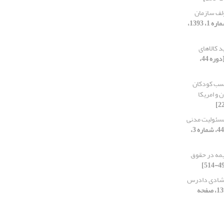
لف سازمان
[دوره 44، شماره 1، 1393،
د کالاهای
[دوره 44،
سب کودکان
 و امریکا
مسئولیت مدنی
[دوره 44، شماره 3،
یمه در حقوق
ارشادی دادرس
[دوره 44، شماره 2، 1393، صفحه