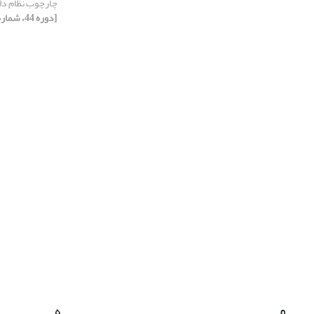
چارچوب نظام داو
[دوره 44، شماره 4، 1393، صفحه 613-631]
و
ه