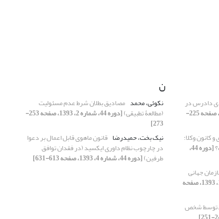
ن
دی دادرس در
نکوئی، محمد
مصادیق بطلان شرط عدم مسئولیت
[دوره 44، شماره 2، 1393، صفحه 225-
(مطالعۀ تطبیقی)
[دوره 44، شماره 2، 1393، صفحه 253-
273]
 کانون وکلا؛
نیک بخت، حمیدرضا
قانون ماهوی قابل ‌اعمال بر دعوا
؟
[دوره 44،
در چارچوب نظام داوری ایکسید (در فقدان توافق
طرفین)
[دوره 44، شماره 4، 1393، صفحه 613-631]
زمان جهانی
[دوره 44، شماره 1، 1393، صفحه
بض توسط شخص