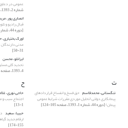
عمومی در دعاو
شماره 2، 1393، صفحه 137-154]
انصاری پور، مری
قبال رادیو و تل
[دوره 44، شماره 2، 1393، صفحه 275-291]
اورک بختیاری، 
مدنی دارندگان 
31-50]
ایزانلو، محسن
تحدید کلی مسئو
4، 1393، صفحه 477-494]
ت
ح
تنگستانی، محمدقاسم
حق فسخ و انفساخ قراردادهای
حاجی نوری، غلا
پیمانکاری دولتی (تحلیل موردی مقررات شرایط عمومی
اجتماع سبب و م
پیمان)
[دوره 44، شماره 1، 1393، صفحه 105-124]
1-13]
حبیبا، سعید
دا
ارقام جدید گیا
155-174]