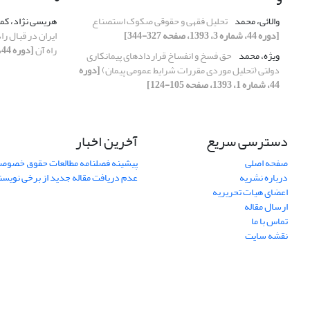
والائی، محمد
تحلیل فقهی و حقوقی صکوک استصناع
هریسی نژاد، کم
[دوره 44، شماره 3، 1393، صفحه 327-344]
ایران در قبال ر
راه آن
[دوره 44، شماره 2، 1393، صفحه 275-291]
ویژه، محمد
حق فسخ و انفساخ قراردادهای پیمانکاری
دولتی (تحلیل موردی مقررات شرایط عمومی پیمان)
[دوره
44، شماره 1، 1393، صفحه 105-124]
دسترسی سریع
آخرین اخبار
صفحه اصلی
پیشینه فصلنامه مطالعات حقوق خصوص
درباره نشریه
عدم دریافت مقاله جدید از برخی نویس
اعضای هیات تحریریه
ارسال مقاله
تماس با ما
نقشه سایت