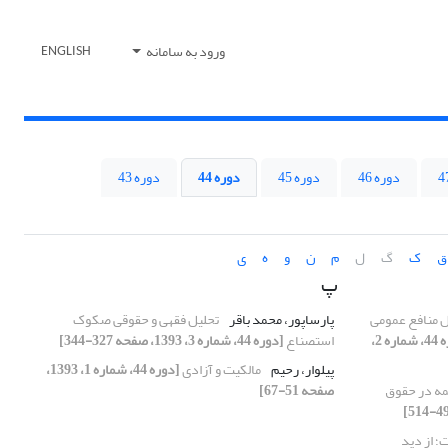
ورود به سامانه
ENGLISH
دوره 46
دوره 45
دوره 44
دوره 43
ق
ک
گ
ل
م
ن
و
ه
ی
پ
ل منافع عمومی
پارساپور، محمد باقر
تحلیل فقهی و حقوقی صکوک
[دوره 44، شماره 2،
استصناع
[دوره 44، شماره 3، 1393، صفحه 327-344]
پیلوار، رحیم
مالکیت و آزادی
[دوره 44، شماره 1، 1393،
مه در حقوق
صفحه 51-67]
؛ از دید