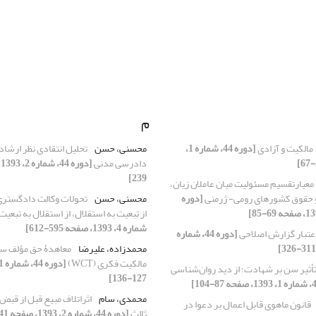
م
مالکیت و آزادی
[دوره 44، شماره 1،
محسنی، حسن
تحلیل انتقادی نظر ارشا
دادرسی مدنی
239]
معیارتقسیم مسئولیت میان عاملان زیان،
 و حقوق کشورهای رومی- ژرمنی
[دوره
محسنی، حسن
تحولات وکالت دادگستری و
از تبعیت به استقلال، از استقلال به‌ تبعیت
شماره 4، 1393، صفحه 595-612]
عتبار گزارش اصلاحی
[دوره 44، شماره
محمدزاده، علیرضا
معاهدۀ حق مؤلف سا
مالکیت فکری (WCT)
أثیر سن بر شهادت؛ از دید روان‌شناسی
127-136]
محمدی، سام
اثراتلاف مبیع قبل از ق
قانون ماهوی قابل ‌اعمال بر دعوا در
ثالث
[دوره 44، شماره 2، 1393، صفحه 241-251]