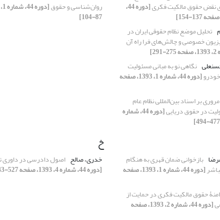
ی نقض حقوق مالکیت فکری
[دوره 44،
روان‌شناسی و حقوق
87-104]
م
تحلیل موضع نظام حقوقی ایران در
ویزیون خصوصی و چالش‌های فرا راه آن
حسنعلی
نگاهی نو به مبانی مسئولیت
خودرو
[دوره 44، شماره 1، 1393، صفحه
مروری بر اسناد بین‌المللی نظام عام
لیت در حقوق دریایی
[دوره 44، شماره
خ
مرضا
بازخوانی ضمان قهری به هنگام
خدری، صالح
اصول دادرسی در داوری تج
باشر
[دوره 44، شماره 1، 1393، صفحه
[دوره 44، شماره 4، 1393، صفحه 527-543]
منۀ حقوق مالکیت فکری در حمایت از
هی
[دوره 44، شماره 2، 1393، صفحه