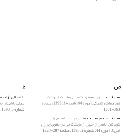
ص
ط
صادقی، حسین
مسئولیت مدنی متصدیان راه در
طباطبائی نژاد، 
تصادفات رانندگی
[دوره 44، شماره 3، 1393، صفحه
مدنی ناشی از خ
363-381]
شماره 3، 1393، صفحه 461-475]
صادقی مقدم، محمد حسن
بررسی تطبیقی نسب
کودکان حاصل از جنین آزمایشگاهی در حقوق ایران و
امریکا
[دوره 44، شماره 2، 1393، صفحه 207-223]