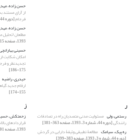
حسن زاده، مهد
از آرای مستند ب
فرجام
[دوره 44، شماره 2، 1393، صفحه 175-186]
حسن زاده، مهد
مطلعان (تحلیل مادۀ 253 ق.آ
1393، صفحه 515-526]
حسینی بهارانچی
امکان شکایت از 
تجدیدنظر و فرج
175-186]
حیدری، راضیه
ارقام جدید گیا
155-174]
ر
ز
رستمی، ولی
مسئولیت مدنی متصدیان راه در تصادفات
زحمتکش، حسی
رانندگی
[دوره 44، شماره 3، 1393، صفحه 363-381]
قراردادهای بال
1393، صفحه 401-420]
ره پیک، سیامک
مطالعۀ تطبیقی وثیقۀ دارایی در گردش
[دوره 44، شماره 3، 1393، صفحه 383-399]