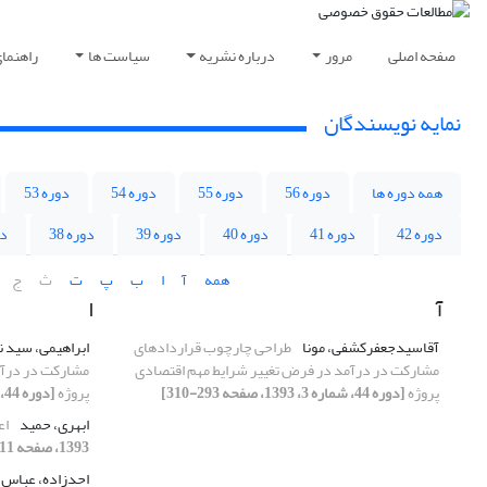
صفحه اصلی
مرور
درباره نشریه
سیاست ها
راهنما
نمایه نویسندگان
همه دوره ها
دوره 56
دوره 55
دوره 54
دوره 53
دوره 42
دوره 41
دوره 40
دوره 39
دوره 38
دو
همه
آ
ا
ب
پ
ت
ث
ج
آ
ا
آقاسیدجعفرکشفی، مونا
طراحی چارچوب قراردادهای
ابراهیمی، سید ن
مشارکت در درآمد در فرض تغییر شرایط مهم اقتصادی
مشارکت در درآم
پروژه
[دوره 44، شماره 3، 1393، صفحه 293-310]
پروژه
[دوره 44، شماره 3، 1393، صفحه 293-310]
ابهری، حمید
اع
1393، صفحه 311-326]
احدزاده، عباس