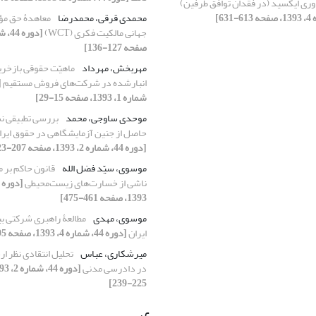
ری ایکسید (در فقدان توافق طرفین)
محمدی قرقی، محمدرضا
معاهدۀ حق مؤ
جهانی مالکیت فکری (WCT)
صفحه 127-136]
مهربخش، مهرداد
ماهیّت حقوقی بازخری
انبارشده در شرکت‌های فروش مستقیم
شماره 1، 1393، صفحه 15-29]
موحدی ساوجی، محمد
بررسی تطبیقی ن
حاصل از جنین آزمایشگاهی در حقوق ایران
[دوره 44، شماره 2، 1393، صفحه 207-223]
موسوی، سیّد فضل الله
قانون حاکم بر 
ناشی از خسارت‌های زیست‌محیطی
1393، صفحه 461-475]
موسوی، مهدی
مطالعۀ راهبری شرکتی ب
ایران
[دوره 44، شماره 4، 1393، صفحه 495-514]
میرشکاری، عباس
تحلیل انتقادی نظر 
در دادرسی مدنی
225-239]
ی