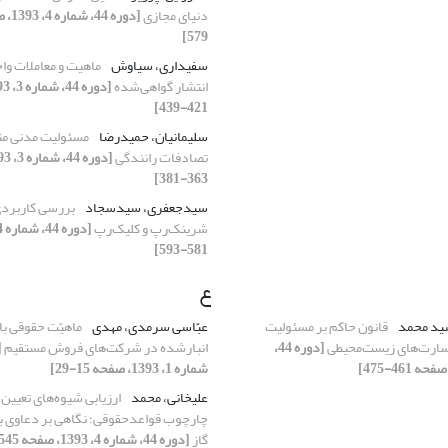
دنیای مجازی
579]
سفیداری، سیاوش
ماهیت و معاملات و
انتشار گواهی‌شده
421-439]
سلیمانیان، حمیدرضا
مسئولیت مدنی مت
تصادفات رانندگی
363-381]
سیدجعفری، سیدسجاد
بررسی کاربردی
شرینک‌رپ و کلیک‌رپ
581-593]
ع
سید محمد
قانون حاکم بر مسئولیت
عبّاسی سرمدی، مهدی
ماهیّت حقوقی با
سارت‌های زیست‌محیطی
[دوره 44،
انبارشده در شرکت‌های فروش مستقیم
شماره 1، 1393، صفحه 15-29]
علیخانی، محمد
ارزیابی شیوه‌های تعیی
چارچوب قواعدحقوقی؛ نگاهی بر دعاوی بین
گاز
[دوره 44، شماره 4، 1393، صفحه 545-563]