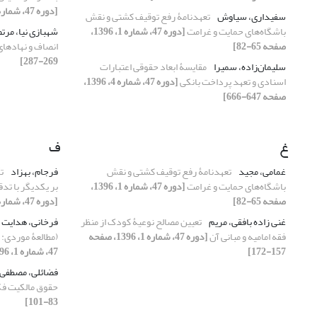
[دوره 47، شماره 4، 1396، صفحه 683-702]
سفیداری، سیاوش
تعهدنامۀ رفع توقیف کشتی و نقش
باشگاه‌های حمایت و غرامت
[دوره 47، شماره 1، 1396،
شهبازی نیا، مر
صفحه 65-82]
انصاف و نهادهای
269-287]
سلیمان‌زاده، سمیرا
مقایسۀ ابعاد حقوقی اعتبارات
اسنادی و تعهد پرداخت بانکی
[دوره 47، شماره 4، 1396،
صفحه 647-666]
غ
ف
غمامی، مجید
تعهدنامۀ رفع توقیف کشتی و نقش
فرجام، بهزاد
ت
باشگاه‌های حمایت و غرامت
[دوره 47، شماره 1، 1396،
بر یکدیگر با تدق
صفحه 65-82]
[دوره 47، شماره 2، 1396، صفحه 231-249]
غنی زاده بافقی، مریم
تعیین مصالح نوعیۀ کودک از منظر
فرخانی، هدایت
فقه امامیه و مبانی آن
[دوره 47، شماره 1، 1396، صفحه
(مطالعۀ موردی:
157-172]
47، شماره 1، 1396، صفحه 49-64]
فضائلی، مصطفی
حقوق مالکیت ف
83-101]