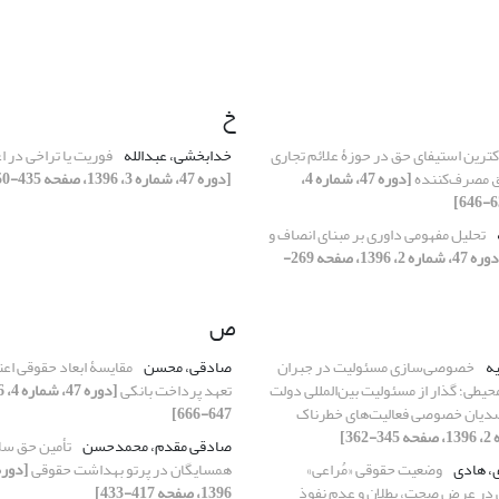
خ
ترین استیفای حق در حوزۀ علائم تجاری
خدابخشی، عبدالله
فوریت یا تراخی در ا
وق مصرف‌کننده
[دوره 47، شماره 4،
[دوره 47، شماره 3، 1396، صفحه 435-450]
تحلیل مفهومی داوری بر مبنای انصاف و
[دوره 47، شماره 2، 1396، صفحه 269-
ص
یه
خصوصی‌سازی مسئولیت در جبران
صادقی، محسن
مقایسۀ ابعاد حقوقی اعت
طی؛ گذار از مسئولیت بین‌المللی دولت
تعهد پرداخت بانکی
دیان خصوصی فعالیت‌های خطرناک
647-666]
صادقی مقدم، محمدحسن
تأمین حق سل
، هادی
وضعیت حقوقی «مُراعی»
همسایگان در پرتو بهداشت حقوقی
ی در عرض صحت، بطلان و عدم نفوذ
1396، صفحه 417-433]