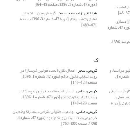
[دوره 47، شماره 1، 1396، صفحه 49-64]
ار (ماهیت
طباطبائی نژاد، سید محمد
گزینش میان ملاک‌های
تقنینی تنظیم رفتار
[دوره 47، شماره 3، 1396، صفحه
 آزادسازی
471-489]
[دوره 47، شماره
[دوره 47، شماره 4، 1396،
ک
ق در انشاء و
کریمی، سحر
اعمال نظریۀ تعدد قوانین (دپساژ) در
[دوره 47، شماره 1،
روند انتخاب قانون حاکم
[دوره 47، شماره 1، 1396،
صفحه 123-140]
ارکرد حقوقی
کریمی، عباس
اعمال نظریۀ تعدد قوانین (دپساژ) در
 سرقفلی:
روند انتخاب قانون حاکم
[دوره 47، شماره 1، 1396،
تجارتی
[دوره
صفحه 123-140]
کریمی، عباس
وضعیت حقوقی «مُراعی» به‌منزلۀ وضعیتی
در عرض صحت، بطلان و عدم نفوذ
[دوره 47، شماره 4،
1396، صفحه 683-702]