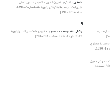
کسنوى، شادى
تعیین قانون حاکم در دعاوى نقض
کپی‌رایت در محیط اینترنتى
[دوره 47، شماره 2، 1396،
صفحه 173-191]
و
و حق مصرف
وکیلی مقدم، محمد حسین
حقوق رقابت بین‌الملل
[دوره
47، شماره 4، 1396، صفحه 763-781]
ه‌مثابۀ معیاری
[دوره 47، شماره 4، 1396،
‌عضو در حقوق
[دوره 47، شماره 3، 1396، صفحه