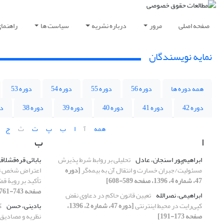
صفحه اصلی
مرور
درباره نشریه
سیاست ها
راهنما
نمایه نویسندگان
همه دوره ها
دوره 56
دوره 55
دوره 54
دوره 53
دوره 42
دوره 41
دوره 40
دوره 39
دوره 38
دو
همه
آ
ا
ب
پ
ت
ث
ج
ا
ب
ابراهیم‌پور اسنجان، عادل
تحلیلی بر روابط شرط پذیرش
بابائی قره‌قشلا
مسئولیت/جبران خسارت و انتقال آن به بیمه‌گر
[دوره
اعتراض شخص ثالث
47، شماره 4، 1396، صفحه 589-608]
تأکید بر رویۀ قض
صفحه 743-761]
ابراهیمى، نصرالله
تعیین قانون حاکم در دعاوى نقض
کپی‌رایت در محیط اینترنتى
[دوره 47، شماره 2، 1396،
بادینی، حسن
ک
صفحه 173-191]
نظریه و مصادیق