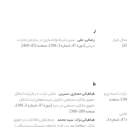
ر
عمال خیار
رضائی، علی
تبیین شرط تواناسازی در سازمان تجارت
جهانی
[دوره 47، شماره 3، 1396، صفحه 451-469]
ط
بارات اسنادی و
طباطبائی حصاری، نسرین
نقش «ثبت» در فرایند انتقال
[دوره 47، شماره 4، 1396، صفحه
حقوق مالکیت صنعتی: تحلیل سیستم‌های ثبت انتقال
حقوق مالکیت صنعتی در دنیا
[دوره 47، شماره 2، 1396،
صفحه 289-308]
امتی
[دوره 47، شماره 3،
طباطبائی نژاد، سید محمد
عدم تقارن اطلاعات درحقوق
بانکی (مطالعۀ موردی: قراردادهای تسهیلات سندیکایی)