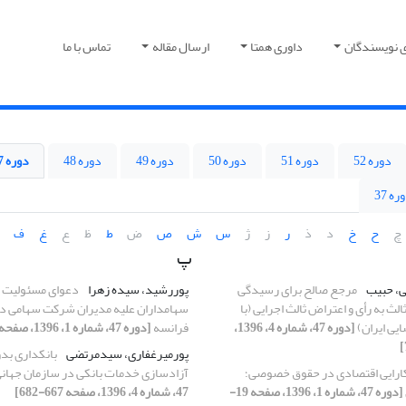
ی نویسندگان
داوری همتا
ارسال مقاله
تماس با ما
دوره 52
دوره 51
دوره 50
دوره 49
دوره 48
دوره 47
ره 37
چ
ح
خ
د
ذ
ر
ز
ژ
س
ش
ص
ض
ط
ظ
ع
غ
ف
پ
قی، حبیب
مرجع صالح برای رسیدگی
پوررشید، سیده زهرا
دعوای مسئولیت 
 به رأی و اعتراض ثالث اجرایی (با
سهامداران علیه مدیران شرکت سهامی در 
ایی ایران)
[دوره 47، شماره 4، 1396،
فرانسه
[دوره 47، شماره 1، 1396، صفحه 1-17]
پورمیرغفاری، سیدمرتضی
بانکداری بدو
ارایی اقتصادی در حقوق خصوصی؛
آزادسازی خدمات بانکی در سازمان جهان
[دوره 47، شماره 1، 1396، صفحه 19-
47، شماره 4، 1396، صفحه 667-682]