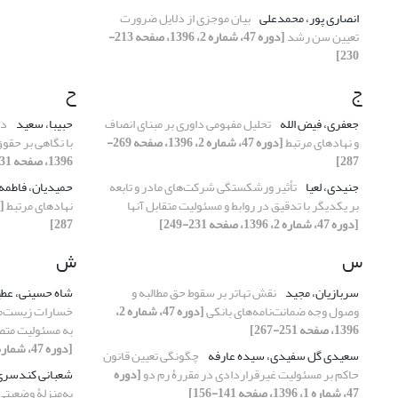
انصاری پور، محمدعلی
بیان موجزی از دلایل ضرورت
تعیین سن رشد
[دوره 47، شماره 2، 1396، صفحه 213-
230]
ج
ح
جعفری، فیض الله
تحلیل مفهومی داوری بر مبنای انصاف
حبیبا، سعید
دک
و نهادهای مرتبط
[دوره 47، شماره 2، 1396، صفحه 269-
با نگاهی بر حق
287]
1396، صفحه 631-646]
جنیدی، لعیا
تأثیر ورشکستگی شرکت‌های مادر و تابعه
حمیدیان، فاطمه
بر یکدیگر با تدقیق در روابط و مسئولیت متقابل آنها
نهادهای مرتبط
[دوره 47، شماره 2، 1396، صفحه 231-249]
287]
س
ش
سربازیان، مجید
نقش تهاتر بر سقوط حق مطالبه و
شاه حسینی، عط
وصول وجه ضمانت‌نامه‌های بانکی
[دوره 47، شماره 2،
خسارات زیست‌محی
1396، صفحه 251-267]
به مسئولیت متص
[دوره 47، شماره 2، 1396، صفحه 345-362]
سعیدی گل سفیدی، سیده عارفه
چگونگی تعیین قانون
حاکم بر مسئولیت غیرقراردادی در مقررۀ رم دو
[دوره
شعبانی کندسری
47، شماره 1، 1396، صفحه 141-156]
به‌منزلۀ وضعیت