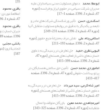
35]
ابوعطا، محمد
دعوای مسئولیت مدنی سهامداران علیه
مدیران شرکت سهامی در حقوق ایران و فرانسه
[دوره
باقری، محمود
47، شماره 1، 1396، صفحه 1-17]
(مطالعۀ موردی:
47، شماره 1، 1396، صفحه 49-64]
اسکندری، حسن
تأثیر ورشکستگی شرکت‌های مادر و
تابعه بر یکدیگر با تدقیق در روابط و مسئولیت متقابل آنها
باقری، محمود
[دوره 47، شماره 2، 1396، صفحه 231-249]
جبران خسارت و ا
1396، صفحه 589-608]
اسلامی پناه، علی
نقش عرف به‌منزلۀ منبع حقوق
[دوره
47، شماره 2، 1396، صفحه 193-211]
بانشی، مجتبی
ج
اتحادیۀ اروپا
الهویی نظری، حمید
حل تعارض در رسیدگی به دعاوی
587]
خسارت‌های ناشی از فعالیت‌های هسته‌ای
[دوره 47،
شماره 3، 1396، صفحه 399-415]
اماموردی، محمد حسن
تأمین حق سلامتی همسایگان در
پرتو بهداشت حقوقی
[دوره 47، شماره 3، 1396، صفحه
417-433]
امیر شاه کرمی، سید مهرداد
حل تعارض در رسیدگی به
دعاوی خسارت‌های ناشی از فعالیت‌های هسته‌ای
[دوره
47، شماره 3، 1396، صفحه 399-415]
امیرمجاهدی، محمد معین
بازرگان متوقف و اعمال
متقلبانه
[دوره 47، شماره 2، 1396، صفحه 325-343]