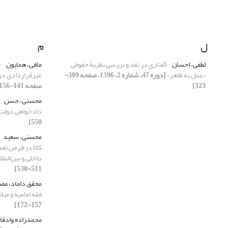
ل
م
لطفی، احسان
گفتاری در نقد و بررسی نظریۀ حقوقی
مافی، همایون
چ
«عمل به ظاهر»
[دوره 47، شماره 2، 1396، صفحه 309-
غیرقراردادی در 
323]
صفحه 141-156]
محسنی، حسن
دادخواهی دولت
550]
محسنی، سعید
کالا در فرض تعد
داخلی و بین‌المل
511-530]
محقق داماد، م
فقه امامیه و مبا
157-172]
محمدزاده وادقا