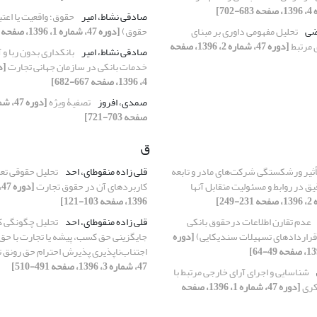
صادقی نشاط، امیر
حقوق؛ واقعیت یا اعتب
تضی
تحلیل مفهومی داوری بر مبنای
حقوق)
[دوره 47، شماره 1، 1396، صفحه 37-48]
 مرتبط
[دوره 47، شماره 2، 1396، صفحه
صادقی نشاط، امیر
بانکداری بدون ربا و
خدمات بانکی در سازمان جهانی تجارت
4، 1396، صفحه 667-682]
صمدی، افروز
تصفیۀ ویژه
صفحه 703-721]
ق
أثیر ورشکستگی شرکت‌های مادر و تابعه
قلی زاده منقوطای، احد
تحلیل حقوقی تعلی
یق در روابط و مسئولیت متقابل آنها
کاربردهای آن در حقوق تجارت
1396، صفحه 103-121]
عدم تقارن اطلاعات درحقوق بانکی
قلی زاده منقوطای، احد
تحلیل چگونگی ک
 قراردادهای تسهیلات سندیکایی)
[دوره
جایگزینی حق کسب، پیشه یا تجارت با حق
اجتناب‌ناپذیری پذیرش احترام حق رونق 
47، شماره 3، 1396، صفحه 491-510]
شناسایی و اجرای آرای خارجی مرتبط با
کری
[دوره 47، شماره 1، 1396، صفحه