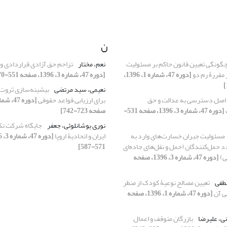
ن
گونگی تعیین قانون حاکم بر مسئولیت
نعم، مختار
تزاحم حق آزادی قراردادی 
مقررۀ رم دو
[دوره 47، شماره 1، 1396،
[دوره 47، شماره 3، 1396، صفحه 551-570]
نعیمی، سید مرتضی
بیشینه‌سازی ثروت ب
اصل دسترسی به عدالت و حق
برای ارزیابی قواعد حقوقی
[دوره 47، شماره 3، 1396، صفحه 531-
صفحه 723-742]
نوری یوشانلوئی، جعفر
جایگاه شرکت تک
مسئولیت جبران خسارت‌های وارد به
ایران و اتحادیۀ اروپا
د حمل‌کنندگان (حمل و نقل‌های جاده‌ای
571-587]
لی)
[دوره 47، شماره 3، 1396، صفحه
صطفی
تعیین مصالح نوعیۀ کودک از منظر
نی آن
[دوره 47، شماره 1، 1396، صفحه
نی، علیرضا
بازرگان متوقف و اعمال