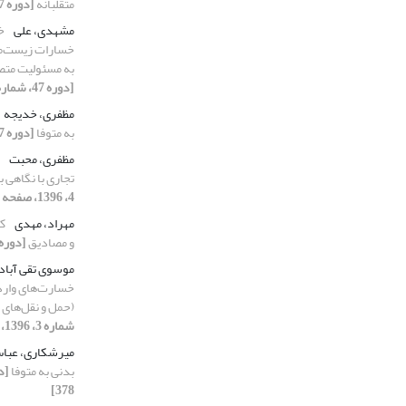
متقلبانه
[دوره 47، شماره 2، 1396، صفحه 325-343]
مشهدی، علی
خ
خسارات زیست‌محی
به مسئولیت متص
[دوره 47، شماره 2، 1396، صفحه 345-362]
مظفری، خدیجه
به متوفا
[دوره 47، شماره 2، 1396، صفحه 363-378]
مظفری، محبت
تجاری با نگاهی 
4، 1396، صفحه 631-646]
مهراد، مهدی
ک
و مصادیق
[دوره 47، شماره 1، 1396، صفحه 19
موسوی تقی آباد
خسارت‌های وارد 
(حمل و نقل‌های ج
شماره 3، 1396، صفحه 511-530]
میرشکاری، عب
بدنی به متوفا
378]