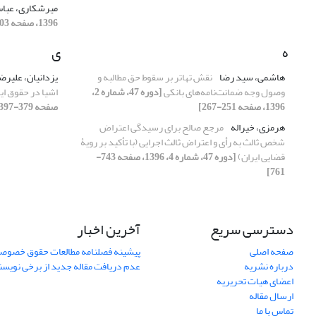
میرشکاری، عب
1396، صفحه 703-721]
ه
ی
هاشمی، سید رضا
نقش تهاتر بر سقوط حق مطالبه و
یزدانیان، علیرض
وصول وجه ضمانت‌نامه‌های بانکی
[دوره 47، شماره 2،
اشیا در حقوق ای
1396، صفحه 251-267]
صفحه 379-397]
هرمزی، خیراله
مرجع صالح برای رسیدگی اعتراض
شخص ثالث به رأی و اعتراض ثالث اجرایی (با تأکید بر رویۀ
قضایی ایران)
[دوره 47، شماره 4، 1396، صفحه 743-
761]
دسترسی سریع
آخرین اخبار
صفحه اصلی
پیشینه فصلنامه مطالعات حقوق خصوص
درباره نشریه
عدم دریافت مقاله جدید از برخی نویس
اعضای هیات تحریریه
ارسال مقاله
تماس با ما