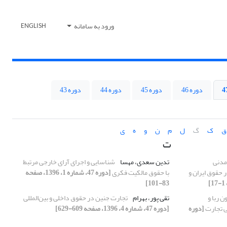
ورود به سامانه
ENGLISH
دوره 46
دوره 45
دوره 44
دوره 43
ق
ک
گ
ل
م
ن
و
ه
ی
ت
مدنی
تدین سعدی، مهسا
شناسایی و اجرای آرای خارجی مرتبط
حقوق ایران و
با حقوق مالکیت فکری
[دوره 47، شماره 1، 1396، صفحه
83-101]
ن ربا و
تقی پور، بهرام
تجارت جنین در حقوق داخلی و بین‌المللی
ی تجارت
[دوره
[دوره 47، شماره 4، 1396، صفحه 609-629]