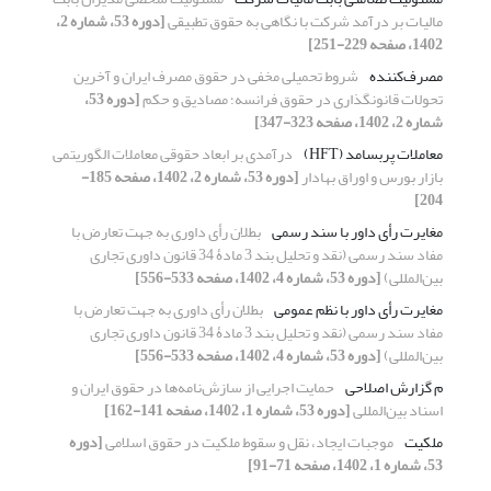
مالیات بر درآمد شرکت با نگاهی به ‏حقوق تطبیقی
[دوره 53، شماره 2،
1402، صفحه 229-251]
مصرف‌کننده
شروط تحمیلی مخفی در حقوق مصرف ایران و آخرین
تحولات ‏قانونگذاری در حقوق فرانسه؛ مصادیق و حکم
[دوره 53،
شماره 2، 1402، صفحه 323-347]
معاملات پربسامد (‏HFT‏)
درآمدی بر ابعاد حقوقی معاملات الگوریتمی
بازار بورس و اوراق ‏بهادار
[دوره 53، شماره 2، 1402، صفحه 185-
204]
مغایرت رأی داور با سند رسمی
بطلان رأی داوری به جهت تعارض با
مفاد سند رسمی (نقد و تحلیل بند 3 مادۀ 34 قانون داوری تجاری
بین‌المللی)
[دوره 53، شماره 4، 1402، صفحه 533-556]
مغایرت رأی داور با نظم عمومی
بطلان رأی داوری به جهت تعارض با
مفاد سند رسمی (نقد و تحلیل بند 3 مادۀ 34 قانون داوری تجاری
بین‌المللی)
[دوره 53، شماره 4، 1402، صفحه 533-556]
م گزارش اصلاحی
حمایت اجرایی از سازش‌نامه‌ها در حقوق ایران و
اسناد بین‌المللی
[دوره 53، شماره 1، 1402، صفحه 141-162]
ملکیت
موجبات ایجاد، نقل و سقوط ملکیت در حقوق اسلامی
[دوره
53، شماره 1، 1402، صفحه 71-91]