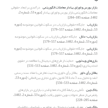
بازار بورس و اوراق بهادار معاملات الگوریتمی
درآمدی بر ابعاد حقوقی
معاملات الگوریتمی بازار بورس و اوراق ‏بهادار
[دوره 53، شماره 2،
1402، صفحه 185-204]
بازاریاب
جایگاه حقوقی بازاریاب در سکوت قوانین موضوعه
[دوره
53، شماره 4، 1402، صفحه 557-579]
بازاریاب-دلال
جایگاه حقوقی بازاریاب در سکوت قوانین موضوعه
[دوره 53، شماره 4، 1402، صفحه 557-579]
بازاریابی
جایگاه حقوقی بازاریاب در سکوت قوانین موضوعه
[دوره
53، شماره 4، 1402، صفحه 557-579]
بازی‌های ویدئویی
حمایت از طرح‌های دیجیتال با مطالعه در حقوق
اتحادیة اروپا
[دوره 53، شماره 4، 1402، صفحه 513-531]
بطلان رأی داور
بطلان رأی داوری به جهت تعارض با مفاد سند رسمی
(نقد و تحلیل بند 3 مادۀ 34 قانون داوری تجاری بین‌المللی)
[دوره 53،
شماره 4، 1402، صفحه 533-556]
بلاک‌چین
تأملی بر رابطۀ کلان‌داده‌ها و قدرت بازاری در بازارهای
پلتفرمی از ‏منظر تحولات نوین حقوق رقابت
[دوره 53، شماره 2، 1402،
صفحه 205-228]
بلاک ‎‎چین
معرفی هویت دیجیتال در متاورس، شناسایی چالش‎‎های