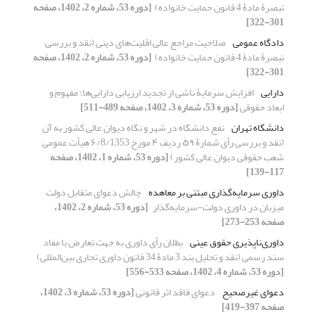
تبصرۀ مادۀ 4 ‏قانون حمایت خانواده) ‏
[دوره 53، شماره 2، 1402، صفحه
301-322]
دادگاه عمومی
صلاحیت مراجع عالی اقلیت‌های دینی (نقد و بررسی
تبصرۀ مادۀ 4 ‏قانون حمایت خانواده) ‏
[دوره 53، شماره 2، 1402، صفحه
301-322]
دارایی
افزایش سرمایۀ ناشی از تجدید ارزیابی دارایی‌ها؛ مفهوم و
ابعاد حقوقی
[دوره 53، شماره 3، 1402، صفحه 489-511]
دانشگاه تهران
نفع دانشگاه در شهر و نگاه دیوان عالی کشور به آن
‏(نقد و بررسی رأی شمارۀ ۵۹ ردیف ۴ مورخ ۶/8/1353 هیأت ‏عمومی
شعب حقوقی دیوان عالی کشور)‏
[دوره 53، شماره 1، 1402، صفحه
117-139]
داوری سرمایه‌گذاری مبتنی بر معاهده
چالش دعوای متقابل دولت
میزبان در داوری دولت-سرمایه‌گذار ‏ ‏
[دوره 53، شماره 2، 1402،
صفحه 253-273]
داوری‌ناپذیری حقوق عینی
بطلان رأی داوری به جهت تعارض با مفاد
سند رسمی (نقد و تحلیل بند 3 مادۀ 34 قانون داوری تجاری بین‌المللی)
[دوره 53، شماره 4، 1402، صفحه 533-556]
دعوای غیرصحیح
دعوای فاقد اثر قانونی
[دوره 53، شماره 3، 1402،
صفحه 397-419]