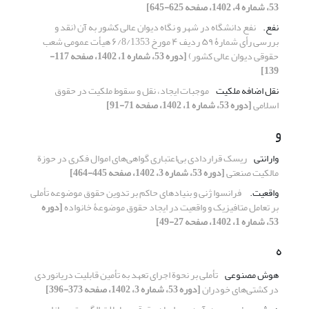
53، شماره 4، 1402، صفحه 625-645]
نفع.‏
نفع دانشگاه در شهر و نگاه دیوان عالی کشور به آن ‏(نقد و
بررسی رأی شمارۀ ۵۹ ردیف ۴ مورخ ۶/8/1353 هیأت ‏عمومی شعب
حقوقی دیوان عالی کشور)‏
[دوره 53، شماره 1، 1402، صفحه 117-
139]
نقل اضافه ملکیت
موجبات ایجاد، نقل و سقوط ملکیت در حقوق
اسلامی
[دوره 53، شماره 1، 1402، صفحه 71-91]
و
وارانتی
ریسک قراردادی بی‌اعتباری گواهی‌های اموال فکری در حوزة
مالکیت صنعتی
[دوره 53، شماره 3، 1402، صفحه 445-464]
واقعیت. ‏
فرانسوا ژنی و بنیادهای حاکم بر تدوین حقوق موضوعه تأملی
بر تعامل متافیزیک و واقعیت در ایجاد حقوق موضوعۀ خانواده
[دوره
53، شماره 1، 1402، صفحه 27-49]
ه
هوش مصنوعی
تأملی بر نحوة اجرای تعهد به تأمین قابلیت دریانوردی
در کشتی‌های خودران
[دوره 53، شماره 3، 1402، صفحه 373-396]