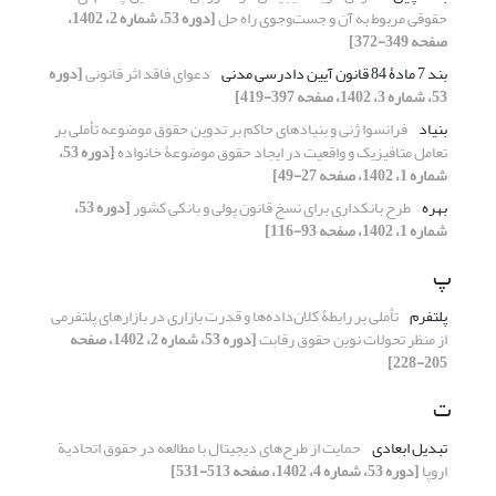
حقوقی مربوط ‏به آن و جست‌وجوی راه حل
[دوره 53، شماره 2، 1402،
صفحه 349-372]
بند 7 مادۀ 84 قانون آیین دادرسی مدنی
دعوای فاقد اثر قانونی
[دوره
53، شماره 3، 1402، صفحه 397-419]
بنیاد
فرانسوا ژنی و بنیادهای حاکم بر تدوین حقوق موضوعه تأملی بر
تعامل متافیزیک و واقعیت در ایجاد حقوق موضوعۀ خانواده
[دوره 53،
شماره 1، 1402، صفحه 27-49]
بهره
طرح بانکداری برای نسخ قانون پولی و بانکی کشور
[دوره 53،
شماره 1، 1402، صفحه 93-116]
پ
پلتفرم
تأملی بر رابطۀ کلان‌داده‌ها و قدرت بازاری در بازارهای پلتفرمی
از ‏منظر تحولات نوین حقوق رقابت
[دوره 53، شماره 2، 1402، صفحه
205-228]
ت
تبدیل ابعادی
حمایت از طرح‌های دیجیتال با مطالعه در حقوق اتحادیة
اروپا
[دوره 53، شماره 4، 1402، صفحه 513-531]