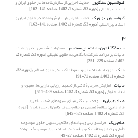
کنوانسیون سنگاپور
حمایت اجرایی از سازش‌نامه‌ها در حقوق ایران و
اسناد بین‌المللی
[دوره 53، شماره 1، 1402، صفحه 141-162]
کنوانسیون نیویورک
حمایت اجرایی از سازش‌نامه‌ها در حقوق ایران و
اسناد بین‌المللی
[دوره 53، شماره 1، 1402، صفحه 141-162]
م
مادۀ ‏‏198 قانون مالیات‌های مستقیم.‏
مسئولیت شخصی مدیران بابت
مالیات بر درآمد شرکت با نگاهی به ‏حقوق تطبیقی
[دوره 53، شماره 2،
1402، صفحه 229-251]
مالک
موجبات ایجاد، نقل و سقوط ملکیت در حقوق اسلامی
[دوره 53،
شماره 1، 1402، صفحه 71-91]
مالیات
افزایش سرمایۀ ناشی از تجدید ارزیابی دارایی‌ها؛ مفهوم و
ابعاد حقوقی
[دوره 53، شماره 3، 1402، صفحه 489-511]
مبنای جبران‌ها
وحدت یا تکثر مبنای شیوه‌های ضمانت اجرای
قراردادی: مطالعۀ تطبیقی در نظام حقوقی کامن‌لا و حقوق ایران
[دوره
53، شماره 4، 1402، صفحه 625-645]
متافیزیک
فرانسوا ژنی و بنیادهای حاکم بر تدوین حقوق موضوعه
تأملی بر تعامل متافیزیک و واقعیت در ایجاد حقوق موضوعۀ خانواده
[دوره 53، شماره 1، 1402، صفحه 27-49]