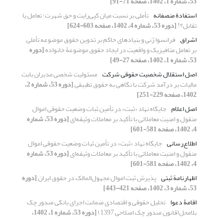
53، شماره 1، 1402، صفحه 71-91]
استفادة منصفانه
تأملی بر نسبت میان کپی‌رایت و حق شهرت؛ تعامل یا
تقابل؟!
[دوره 53، شماره 4، 1402، صفحه 603-624]
اشراق
فرانسوا ژنی و بنیادهای حاکم بر تدوین حقوق موضوعه تأملی
بر تعامل متافیزیک و واقعیت در ایجاد حقوق موضوعۀ خانواده
[دوره
53، شماره 1، 1402، صفحه 27-49]
اصل استقلال شخصیت حقوقی شرکت
مسئولیت شخصی مدیران بابت
مالیات بر درآمد شرکت با نگاهی به ‏حقوق تطبیقی
[دوره 53، شماره 2،
1402، صفحه 229-251]
اصل اعلام
جایگاه نهاد «ثبت» در تأمین ثبات وضعیت حقوقی اموال
منقول و امنیت معاملاتی با تأکید بر معاملات وثیقه‌ای
[دوره 53، شماره
4، 1402، صفحه 581-601]
اطلاع‌رسانی
جایگاه نهاد «ثبت» در تأمین ثبات وضعیت حقوقی اموال
منقول و امنیت معاملاتی با تأکید بر معاملات وثیقه‌ای
[دوره 53، شماره
4، 1402، صفحه 581-601]
اظهارنامة ثبتی
پذیرش ثبت اموال مجهول‌المالک در حقوق ایران
[دوره
53، شماره 3، 1402، صفحه 421-443]
اقامۀ دعوا
تحلیل حقوقی و اقتصادی ضمانت اجرای بانکی صدور چک
بلامحل(قانون صدور چک اصلاحی 1397)
[دوره 53، شماره 1، 1402،