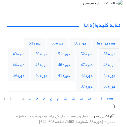
نمایه کلیدواژه ها
همه دوره ها
دوره 56
دوره 55
دوره 54
دوره 53
دوره 52
دوره 51
دوره 50
دوره 49
دوره 48
دوره 47
دوره 46
دوره 45
دوره 44
دوره 43
دوره 42
دوره 41
دوره 40
دوره 39
دوره 38
دوره 37
همه
آ
ا
ب
پ
ت
ث
ج
چ
ح
خ
د
ذ
ر
ز
ژ
آ
آثار ادبی و هنری
تأملی بر نسبت میان کپی‌رایت و حق شهرت؛ تعامل یا
تقابل؟!
[دوره 53، شماره 4، 1402، صفحه 603-624]