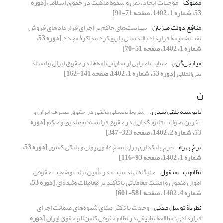
مملوک
موجبات ایجاد، نقل و سقوط ملکیت در حقوق اسلامی
[دوره
53، شماره 1، 1402، صفحه 71-91]
منافع دولت میزبان
سیاست‌های حاکم بر اجرای قراردادهای فروش
نفت ضمیمۀ قرارداد بالادستی با رویکرد مذاکرۀ مجدد
[دوره 53،
شماره 1، 1402، صفحه 51-70]
میانجی‌گری
حمایت اجرایی از سازش‌نامه‌ها در حقوق ایران و اسناد
بین‌المللی
[دوره 53، شماره 1، 1402، صفحه 141-162]
ن
نانوشته تلقی شدن.‏
شروط تحمیلی مخفی در حقوق مصرف ایران و
آخرین تحولات ‏قانونگذاری در حقوق فرانسه؛ مصادیق و حکم
[دوره
53، شماره 2، 1402، صفحه 323-347]
نرخ بهره
طرح بانکداری برای نسخ قانون پولی و بانکی کشور
[دوره 53،
شماره 1، 1402، صفحه 93-116]
نظام ثبت منقول
جایگاه نهاد «ثبت» در تأمین ثبات وضعیت حقوقی
اموال منقول و امنیت معاملاتی با تأکید بر معاملات وثیقه‌ای
[دوره 53،
شماره 4، 1402، صفحه 581-601]
نظریۀ توسل مدنی
وحدت یا تکثر مبنای شیوه‌های ضمانت اجرای
قراردادی: مطالعۀ تطبیقی در نظام حقوقی کامن‌لا و حقوق ایران
[دوره