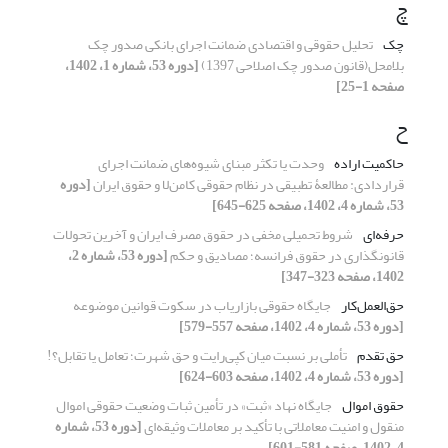
چ
چک
تحلیل حقوقی و اقتصادی ضمانت اجرای بانکی صدور چک
بلامحل(قانون صدور چک اصلاحی 1397)
[دوره 53، شماره 1، 1402،
صفحه 1-25]
ح
حاکمیت اراده
وحدت یا تکثر مبنای شیوه‌های ضمانت اجرای
قراردادی: مطالعۀ تطبیقی در نظام حقوقی کامن‌لا و حقوق ایران
[دوره
53، شماره 4، 1402، صفحه 625-645]
حرفه‌ای
شروط تحمیلی مخفی در حقوق مصرف ایران و آخرین تحولات
‏قانونگذاری در حقوق فرانسه؛ مصادیق و حکم
[دوره 53، شماره 2،
1402، صفحه 323-347]
حق‌العمل‌کار
جایگاه حقوقی بازاریاب در سکوت قوانین موضوعه
[دوره 53، شماره 4، 1402، صفحه 557-579]
حق تقدم
تأملی بر نسبت میان کپی‌رایت و حق شهرت؛ تعامل یا تقابل؟!
[دوره 53، شماره 4، 1402، صفحه 603-624]
حقوق اموال
جایگاه نهاد «ثبت» در تأمین ثبات وضعیت حقوقی اموال
منقول و امنیت معاملاتی با تأکید بر معاملات وثیقه‌ای
[دوره 53، شماره
4، 1402، صفحه 581-601]