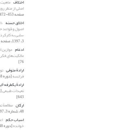
اختلاف
ماهیت ح
اصلی از منظر رو
صفحه 453-472]
اخلاق حسنه
«ا
اصول و قواعد حق
سلبی به کارکرد 
3، 1397، صفحه 511-528]
ادغام
موازین ار
مالکیت‌های فکر
76]
ارادۀ متوفی
تو
فرانسه
[دوره 48، شماره 3، 1397، صفحه 491-509]
ارادۀ یکطرفه (ای
تعهدات طبیعی
643]
ارکان
مطالعۀ ت
48، شماره 3، 1397، صفحه 529-548]
اسباب حکم
اع
خوانده
[دوره 48، شماره 2، 1397، صفحه 193-210]