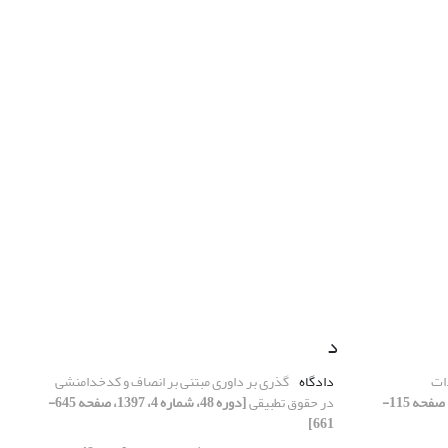
د
ات
دادگاه
گذری بر داوری مبتنی بر انصاف و کدخدامنشی
[دوره 48، شماره 1، 1397، صفحه 115-
در حقوق تطبیقی
[دوره 48، شماره 4، 1397، صفحه 645-
661]