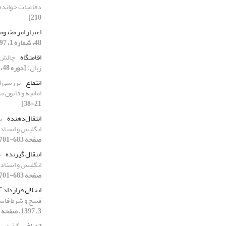
دفاعیات خوانده
210]
اعتبار امر مختوم
48، شماره 1، 1397، صفحه 77-96]
اقامتگاه
چالش‌ه
زبان)
[دوره 48، شماره 2، 1397، صفحه 321-341]
انتفاع
بررسی ام
امامیه و قانون 
21-38]
انتقال‌دهنده
ب
انگلیس و اسناد ب
صفحه 683-701]
انتقال گیرنده
ب
انگلیس و اسناد ب
صفحه 683-701]
انحلال قرارداد B.O.T
فسخ و شرط فاسخ در
3، 1397، صفحه 473-489]
انصاف
گذری بر