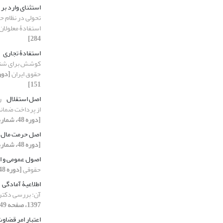
استثنای وارد بر
تحولی در نظام 
استفادۀ معلولان
284]
استفادۀ تجاری
کوشش برای شناس
حقوق ایران
151]
اصل استقلال
ر
از پرداخت ضمانت‌
[دوره 48، شماره 2، 1397، صفحه 247-263]
اصل حرمت مال
[دوره 48، شماره 4، 1397، صفحه 587-606]
اصول عمومی و 
حقوقی
[دوره 48، شماره 2، 1397، صفحه 301-320]
اطلاعیۀ آمادگی
آن: بررسی دکتری
1397، صفحه 549-565]
اعتبار امر قضاو