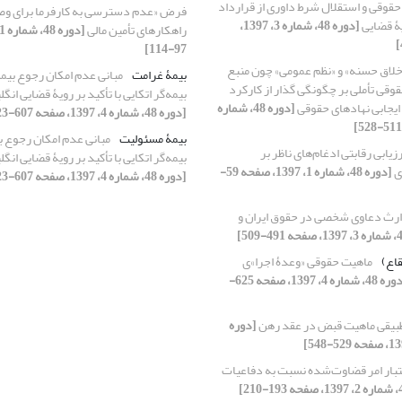
قوقی و استقلال شرط داوری از قرارداد
فرض «عدم دسترسی به کارفرما برای وص
یۀ قضایی
[دوره 48، شماره 3، 1397،
راهکارهای تأمین مالی
97-114]
خلاق حسنه» و «نظم عمومی» چون منبع
بیمۀ غرامت
مبانی عدم امکان رجوع بیمه
وقی تأملی بر چگونگی گذار از کارکرد
بیمه‌گر اتکایی با تأکید بر رویۀ قضایی انگ
ایجابی نهادهای حقوقی
[دوره 48، شماره
[دوره 48، شماره 4، 1397، صفحه 607-623]
بیمۀ مسئولیت
مبانی عدم امکان رجوع بی
زیابی رقابتی ادغام‌های ناظر بر
بیمه‌گر اتکایی با تأکید بر رویۀ قضایی انگ
ی
[دوره 48، شماره 1، 1397، صفحه 59-
[دوره 48، شماره 4، 1397، صفحه 607-623]
ارث دعاوی شخصی در حقوق ایران و
قاع)
ماهیت حقوقی «وعدۀ اجرا»ی
[دوره 48، شماره 4، 1397، صفحه 625-
طبیقی ماهیت قبض در عقد رهن
[دوره
تبار امر قضاوت‌شده نسبت به دفاعیات