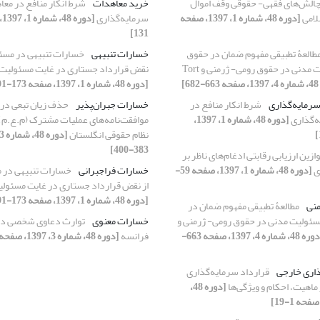
الش‌های فقهی- حقوقی وقف اموال
خرید معاهدات
شرط انکار منافع در مع
لامی
[دوره 48، شماره 1، 1397، صفحه
سرمایه‌گذاری
131]
طالعۀ تطبیقی مفهوم ضمان در حقوق
خسارات تنبیهی
خسارات تنبیهی در مسئو
اسلامی، مسئولیت مدنی در حقوق رومی- ژرمنی و Tort
نقض قرارداد جستاری در غایت مسئولیت 
6]
[دوره 48، شماره 1، 1397، صفحه 173-191]
سرمایه‌گذاری
شرط انکار منافع در
خسارات جبران‌پذیر
حذف زیان تبعی در
‌گذاری
[دوره 48، شماره 1، 1397،
موافقت‌نامه‌های عملیات مشترک (م.ع.م) نف
نظام حقوقی انگلستان
383-400]
ازین ارزیابی رقابتی ادغام‌های ناظر بر
ی
[دوره 48، شماره 1، 1397، صفحه 59-
خسارات فراجبرانی
خسارات تنبیهی در 
از نقض قرارداد جستاری در غایت مسئولی
[دوره 48، شماره 1، 1397، صفحه 173-191]
منی
مطالعۀ تطبیقی مفهوم ضمان در
سئولیت مدنی در حقوق رومی- ژرمنی و
خسارات معنوی
توارث دعاوی شخصی در 
[دوره 48، شماره 4، 1397، صفحه 663-
فرانسه
[دوره 48، شماره 3، 1397، صفحه 491-509]
اری خارجی
قرارداد سرمایه‌گذاری
ماهیت، احکام و ویژگی‌ها
[دوره 48،