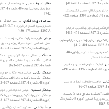
بطلان شروط تحمیلی
شروط تحمیلی در قر
حمل‌ونقل هوایی
چالش‌های ابلاغ (سنتی، الکترونیک،
742]
[دوره 48، شماره 2، 1397، صفحه 321-
بهره‌برداری و واگذاری
بررسی حقوقی اعم
فسخ و شرط فاسخ در قرارداد B.O.T
اغ الکترونیکی اوراق قضایی؛ مزایا و
3، 1397، صفحه 473-489]
بیمار
طرح مسئولیت مدنی مؤسسات عمو
غ الکترونیکی اوراق قضایی؛ مزایا و معایب
عمل اشخاص بالقوه خطرآفرین در حقوق ای
[دوره 48، شماره 2، 1397، صفحه 363-381]
ت حقوقی رابطۀ دادرسی
[دوره 48،
بیمه‌گذار
مبانی عدم امکان رجوع بیمه‌گذ
اتکایی با تأکید بر رویۀ قضایی انگلیس و آ
سی
توارث دعاوی شخصی در حقوق
شماره 4، 1397، صفحه 607-623]
[دوره 48، شماره 3، 1397، صفحه 491-
بیمه‌گر اتکایی
مبانی عدم امکان رجوع بیم
بیمه‌گر اتکایی با تأکید بر رویۀ قضایی انگ
ضایی
ماهیت حقوقی رابطۀ دادرسی
[دوره 48، شماره 4، 1397، صفحه 607-623]
بیمه‌گر مستقیم
مبانی عدم امکان رجوع ب
لاعیۀ آمادگی و دعاوی دموراژ ناشی از
بیمه‌گر اتکایی با تأکید بر رویۀ قضایی انگ
ن‌ها و رویۀ قضایی
[دوره 48، شماره 3،
[دوره 48، شماره 4، 1397، صفحه 607-623]
بیمۀ اجتماعی
مسئولیت سازمان تأمین ا