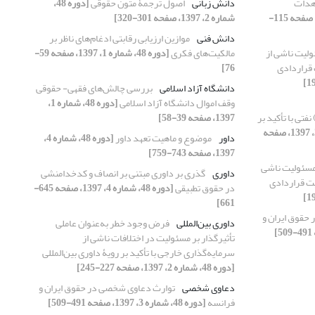
اهدات
دانش زبانی
اصول ترجمۀ متون حقوقی
[دوره 48،
[دوره 48، شماره 1، 1397، صفحه 115-
شماره 2، 1397، صفحه 301-320]
دانش فنی
موازین ارزیابی رقابتی ادغام‌های ناظر بر
لیت ناشی از
مالکیت‌های فکری
[دوره 48، شماره 1، 1397، صفحه 59-
قراردادی
76]
دانشگاه آزاد اسلامی
بررسی چالش‌های فقهی- حقوقی
وقف اموال دانشگاه آزاد اسلامی
[دوره 48، شماره 1،
تی با تأکید بر
1397، صفحه 39-58]
[دوره 48، شماره 3، 1397، صفحه
داور
موضوع و ماهیت تعهد داور
[دوره 48، شماره 4،
1397، صفحه 743-759]
مسئولیت ناشی
داوری
گذری بر داوری مبتنی بر انصاف و کدخدامنشی
ت قراردادی
در حقوق تطبیقی
[دوره 48، شماره 4، 1397، صفحه 645-
661]
حقوق ایران و
داوری بین‌المللی
فرض وجود خطر به‌عنوان عاملی
تأثیرگذار بر مسئولیت در اختلافات ناشی از
سرمایه‌گذاری خارجی با تأکید بر رویۀ داوری بین‌المللی
[دوره 48، شماره 2، 1397، صفحه 227-245]
دعاوی شخصی
توارث دعاوی شخصی در حقوق ایران و
فرانسه
[دوره 48، شماره 3، 1397، صفحه 491-509]