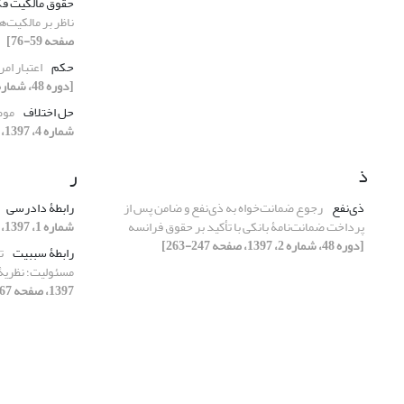
حقوق مالکیت ف
ناظر بر مالکیت‌
صفحه 59-76]
حکم
اعتبار ام
[دوره 48، شماره 2، 1397، صفحه 193-210]
حل اختلاف
موض
شماره 4، 1397، صفحه 743-759]
ذ
ر
ذی‌نفع
رجوع ضمانت‌خواه به ذی‌نفع و ضامن پس از
رابطۀ دادرسی
پرداخت ضمانت‌نامۀ بانکی با تأکید بر حقوق فرانسه
شماره 1، 1397، صفحه 77-96]
[دوره 48، شماره 2، 1397، صفحه 247-263]
رابطۀ سببیت
ت
مسئولیت؛ نظری
1397، صفحه 567-586]