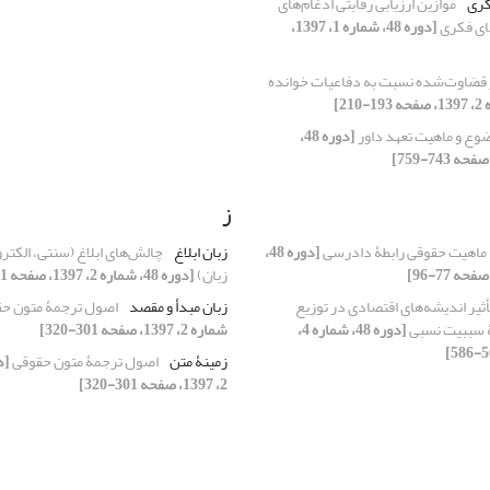
کری
موازین ارزیابی رقابتی ادغام‌های
های فکری
[دوره 48، شماره 1، 1397،
ر قضاوت‌شده نسبت به دفاعیات خوانده
وع و ماهیت تعهد داور
[دوره 48،
ز
ماهیت حقوقی رابطۀ دادرسی
[دوره 48،
زبان ابلاغ
چالش‌های ابلاغ (سنتی، الکتر
زبان)
[دوره 48، شماره 2، 1397، صفحه 321-341]
أثیر اندیشه‌های اقتصادی در توزیع
زبان مبدأ و مقصد
اصول ترجمۀ متون ح
ۀ سببیت نسبی
[دوره 48، شماره 4،
شماره 2، 1397، صفحه 301-320]
زمینۀ متن
اصول ترجمۀ متون حقوقی
2، 1397، صفحه 301-320]