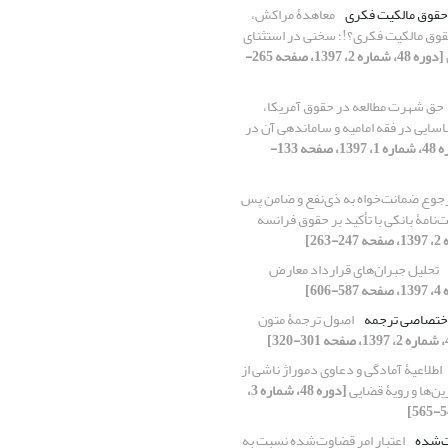
 حقوق مالکیت فکری
معاهدۀ مراکش،
حقوق مالکیت فکری؟!؛ سخنی در استثنای
[دوره 48، شماره 2، 1397، صفحه 265-
حق شهرت مطالعه در حقوق آمریکا،
ایی در فقه امامیه و ساماندهی آن در
[دوره 48، شماره 1، 1397، صفحه 133-
جوع ضمانت‌خواه به ذی‌نفع و ضامن پس
نامۀ بانکی با تأکید بر حقوق فرانسه
تحلیل جبران‌های قرارداد معارض
اختصاصی ترجمه
اصول ترجمۀ متون
اطلاعیۀ آمادگی و دعاوی دموراژ ناشی از
ن‌ها و رویۀ قضایی
[دوره 48، شماره 3،
ت‌شده
اعتبار امر قضاوت‌شده نسبت به