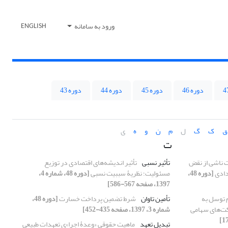
ورود به سامانه
ENGLISH
دوره 46
دوره 45
دوره 44
دوره 43
ق
ک
گ
ل
م
ن
و
ه
ی
ت
 ناشی از نقض
تأثیر نسبی
تأثیر اندیشه‌های اقتصادی در توزیع
دادی
[دوره 48،
مسئولیت؛ نظریۀ سببیت نسبی
[دوره 48، شماره 4،
1397، صفحه 567-586]
 توسل به
تأمین تاوان
شرط تضمین پرداخت خسارت
[دوره 48،
کت‌های سهامی
شماره 3، 1397، صفحه 435-452]
تبدیل تعهد
ماهیت حقوقی «وعدۀ اجرا»ی تعهدات طبیعی