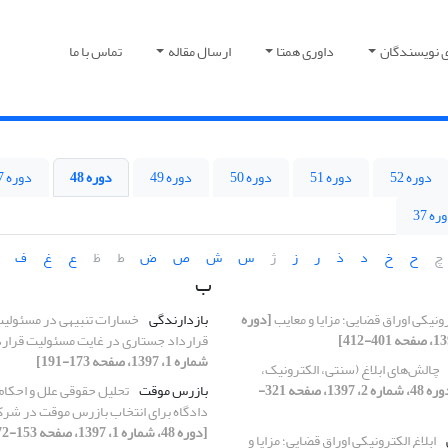
ی نویسندگان
داوری همتا
ارسال مقاله
تماس با ما
دوره 52
دوره 51
دوره 50
دوره 49
دوره 48
دوره 47
ره 37
چ
ح
خ
د
ذ
ر
ز
ژ
س
ش
ص
ض
ط
ظ
ع
غ
ف
ب
رونیکی اوراق قضایی؛ مزایا و معایب
[دوره
بازدارندگی
خسارات تنبیهی در مسئولیت
قرارداد جستاری در غایت مسئولیت قرار
شماره 1، 1397، صفحه 173-191]
چالش‌های ابلاغ (سنتی، الکترونیک،
[دوره 48، شماره 2، 1397، صفحه 321-
بازرس موقت
تحلیل حقوقی علل و احکام
دادگاه برای انتخاب بازرس موقت در شر
[دوره 48، شماره 1، 1397، صفحه 153-172]
ابلاغ الکترونیکی اوراق قضایی؛ مزایا و