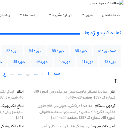
صفحه اصلی
مرور
درباره نشریه
سیاست ها
راهنما
نمایه کلیدواژه ها
همه دوره ها
دوره 56
دوره 55
دوره 54
دوره 53
دوره 42
دوره 41
دوره 40
دوره 39
دوره 38
دو
همه
آ
ا
ب
پ
ت
ث
ج
آ
ا
آثار
مطالعۀ تطبیقی ماهیت قبض در عقد رهن
[دوره 48،
ابلاغ
ابلاغ الکت
شماره 3، 1397، صفحه 529-548]
48، شماره 3، 1397، صفحه 401-412]
آزمون سه‌گام
معاهدۀ مراکش، تحولی در نظام حقوق
ابلاغ الکترونیک
مالکیت فکری؟!؛ سخنی در استثنای استفادۀ معلولان
سابقه و زبان)
[دوره 48، شماره 2، 1397، صفحه 265-284]
341]
آیین دادرسی مدنی
ویژگی‌های قواعد شکلی (آیین
ابلاغ الکترونیکی