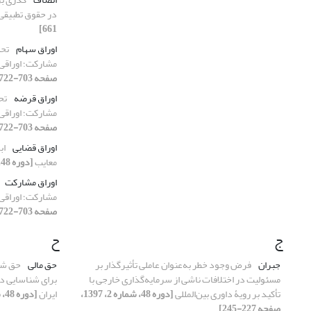
در حقوق تطبیقی
661]
اوراق سهام
تحل
مشارکت؛ اوراقی 
صفحه 703-722]
اوراق قرضه
تح
مشارکت؛ اوراقی 
صفحه 703-722]
اوراق قضایی
اب
معایب
[دوره 48، شماره 3، 1397، صفحه 401-412]
اوراق مشارکت
مشارکت؛ اوراقی 
صفحه 703-722]
ج
ح
جبران
فرض وجود خطر به‌عنوان عاملی تأثیرگذار بر
حق مالی
حق شه
مسئولیت در اختلافات ناشی از سرمایه‌گذاری خارجی با
برای شناسایی در
تأکید بر رویۀ داوری بین‌المللی
[دوره 48، شماره 2، 1397،
ایران
[دوره 48، شماره 1، 1397، صفحه 133-151]
صفحه 227-245]