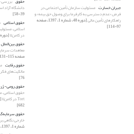
حقوق
بررسی چ
جبران خسارت
مسئولیت سازمان تأمین اجتماعی در
دانشگاه آزاد اس
فرض «عدم دسترسی به کارفرما برای وصول حق بیمه» و
39-58]
راهکارهای تأمین مالی
[دوره 48، شماره 1، 1397، صفحه
حقوق اسلامی
م
97-114]
در کامن‌لا
[دوره 48، شماره 4، 1397، صفحه 663-82
حقوق بین‌الملل 
معاهدات سرمایه
صفحه 115-131]
حقوق رقابت
مو
مالکیت‌های فکر
76]
حقوق رومی- ژر
حقوق اسلامی، م
Tort در کامن‌لا
682]
حقوق سرمایه‌گذ
خارجی نگاهی بر 
شماره 1، 1397، صفحه 1-19]