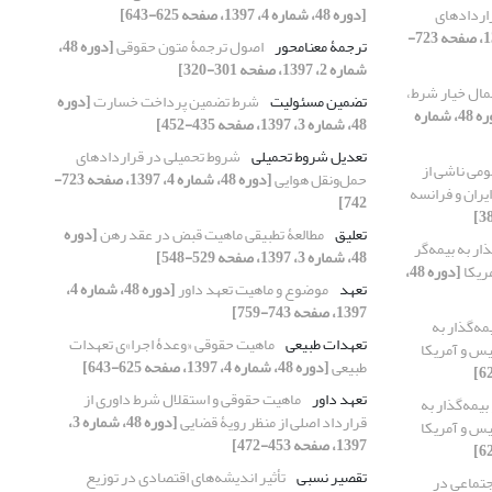
اردادهای
[دوره 48، شماره 4، 1397، صفحه 625-643]
[دوره 48، شماره 4، 1397، صفحه 723-
ترجمۀ معنامحور
اصول ترجمۀ متون حقوقی
[دوره 48،
شماره 2، 1397، صفحه 301-320]
ال خیار شرط،
تضمین مسئولیت
شرط تضمین پرداخت خسارت
[دوره
[دوره 48، شماره
48، شماره 3، 1397، صفحه 435-452]
تعدیل شروط تحمیلی
شروط تحمیلی در قراردادهای
می ناشی از
حمل‌ونقل هوایی
[دوره 48، شماره 4، 1397، صفحه 723-
ران و فرانسه
742]
تعلیق
مطالعۀ تطبیقی ماهیت قبض در عقد رهن
[دوره
ار به بیمه‌گر
48، شماره 3، 1397، صفحه 529-548]
مریکا
[دوره 48،
تعهد
موضوع و ماهیت تعهد داور
[دوره 48، شماره 4،
1397، صفحه 743-759]
ه‌گذار به
تعهدات طبیعی
ماهیت حقوقی «وعدۀ اجرا»ی تعهدات
لیس و آمریکا
طبیعی
[دوره 48، شماره 4، 1397، صفحه 625-643]
تعهد داور
ماهیت حقوقی و استقلال شرط داوری از
یمه‌گذار به
قرارداد اصلی از منظر رویۀ قضایی
[دوره 48، شماره 3،
لیس و آمریکا
1397، صفحه 453-472]
تقصیر نسبی
تأثیر اندیشه‌های اقتصادی در توزیع
جتماعی در