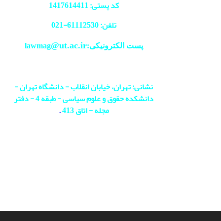
کد پستی: 1417614411
تلفن: 61112530-
021
@ut.ac.ir
پست الکترونیکی:lawmag
نشانی: تهران، خیابان انقلاب - دانشگاه تهران -
دانشکده حقوق و علوم سیاسی - طبقه 4 - دفتر
مجله - اتاق 413
.