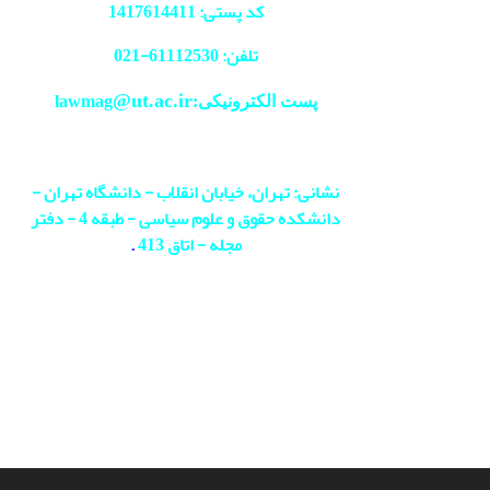
کد پستی: 1417614411
تلفن: 61112530-
021
@ut.ac.ir
پست الکترونیکی:lawmag
نشانی: تهران، خیابان انقلاب - دانشگاه تهران -
دانشکده حقوق و علوم سیاسی - طبقه 4 - دفتر
مجله - اتاق 413
.