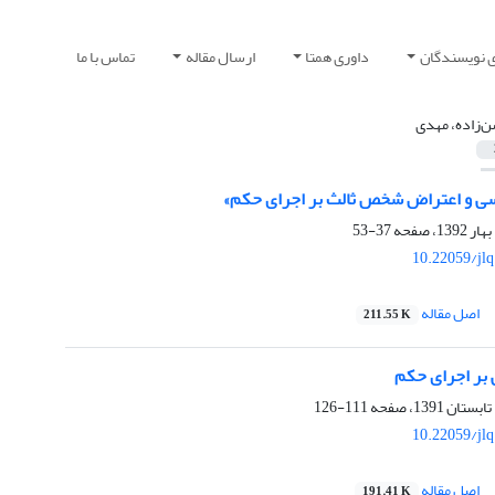
ی نویسندگان
داوری همتا
ارسال مقاله
تماس با ما
‌زاده، مهدی
رسی و اعتراض شخص ثالث بر اجرای حکم»
37-53
10.22059/jl
اصل مقاله
211.55 K
 بر اجرای حکم
111-126
10.22059/jl
اصل مقاله
191.41 K