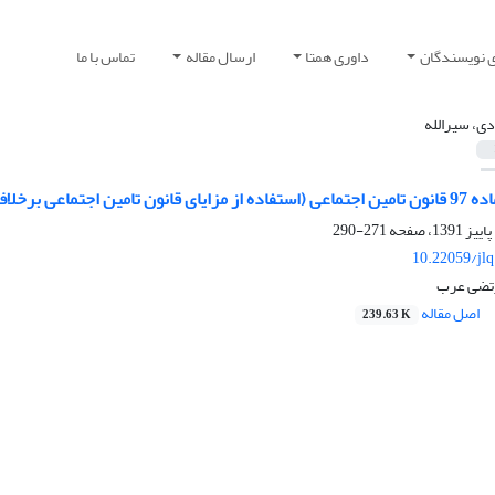
ی نویسندگان
داوری همتا
ارسال مقاله
تماس با ما
دی، سیرالله
اجتماعی برخلاف حق)
271-290
10.22059/jl
رتضی عرب
اصل مقاله
239.63 K