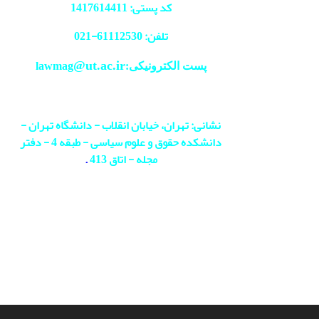
کد پستی: 1417614411
تلفن: 61112530-
021
@ut.ac.ir
پست الکترونیکی:lawmag
نشانی: تهران، خیابان انقلاب - دانشگاه تهران -
دانشکده حقوق و علوم سیاسی - طبقه 4 - دفتر
مجله - اتاق 413
.