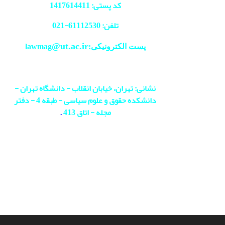
کد پستی: 1417614411
تلفن: 61112530-
021
@ut.ac.ir
پست الکترونیکی:lawmag
نشانی: تهران، خیابان انقلاب - دانشگاه تهران -
دانشکده حقوق و علوم سیاسی - طبقه 4 - دفتر
مجله - اتاق 413
.