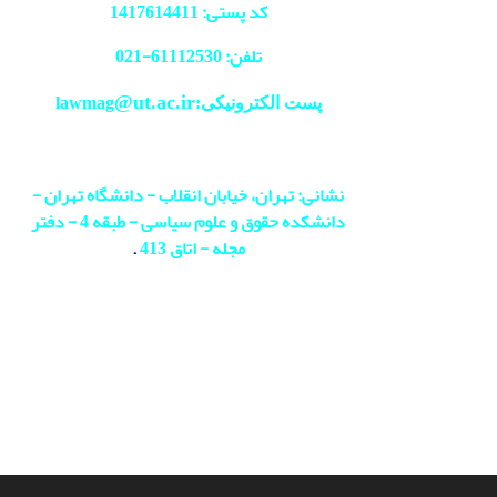
کد پستی: 1417614411
تلفن: 61112530-
021
@ut.ac.ir
پست الکترونیکی:lawmag
نشانی: تهران، خیابان انقلاب - دانشگاه تهران -
دانشکده حقوق و علوم سیاسی - طبقه 4 - دفتر
مجله - اتاق 413
.