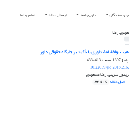
ی نویسندگان
داوری همتا
ارسال مقاله
تماس با ما
ودی، رضا
یت توافقنامۀ داوری با تأکید بر جایگاه حقوقی داور
413-433
10.22059/jlq.2018.216
فریدون نهرینی، رضا مسعودی
اصل مقاله
293.91 K