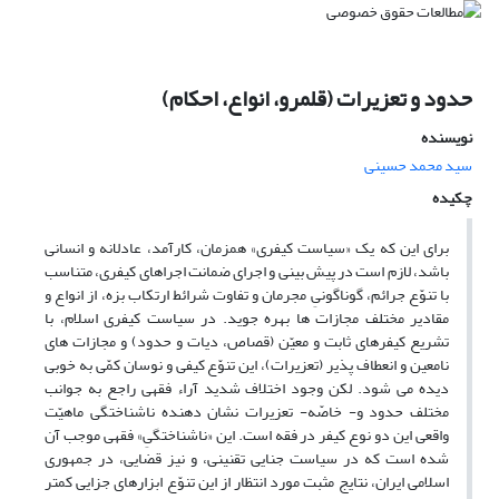
حدود و تعزیرات (قلمرو، انواع، احکام)
نویسنده
سید محمد حسینی
چکیده
برای این که یک «سیاست کیفری» همزمان، کارآمد، عادلانه و انسانی
باشد، لازم است در پیش بینی و اجرای ضمانت اجراهای کیفری، متناسب
با تنوّع جرائم، گوناگونیِ مجرمان و تفاوت شرائط ارتکاب بزه، از انواع و
مقادیر مختلف مجازات ها بهره جوید. در سیاست کیفری اسلام، با
تشریع کیفرهای ثابت و معیّن (قصاص، دیات و حدود) و مجازات های
نامعین و انعطاف پذیر (تعزیرات)، این تنوّع کیفی و نوسان کمّی به خوبی
دیده می شود. لکن وجود اختلاف شدید آراء فقهی راجع به جوانب
مختلف حدود و- خاصّه- تعزیرات نشان دهنده ناشناختگی ماهیّت
واقعی این دو نوع کیفر در فقه است. این «ناشناختگیِ» فقهی موجب آن
شده است که در سیاست جنایی تقنینی، و نیز قضایی، در جمهوری
اسلامی ایران، نتایج مثبت مورد انتظار از این تنوّع ابزارهای جزایی کمتر