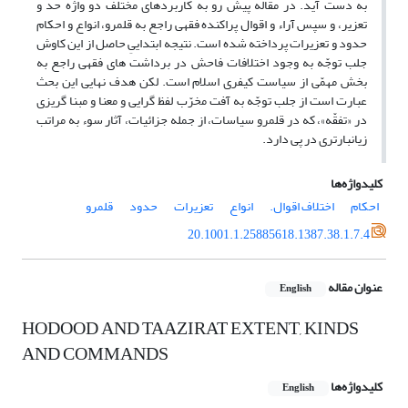
به دست آید. در مقاله پیش رو به کاربردهای مختلف دو واژه حد و
تعزیر، و سپس آراء و اقوال پراکنده فقهی راجع به قلمرو، انواع و احکام
حدود و تعزیرات پرداخته شده است. نتیجه ابتداییِ حاصل از این کاوش
جلب توجّه به وجود اختلافات فاحش در برداشت های فقهی راجع به
بخش مهمّی از سیاست کیفری اسلام است. لکن هدف نهایی این بحث
عبارت است از جلب توجّه به آفت مخرّب لفظ گرایی و معنا و مبنا گریزی
در «تفقّه»، که در قلمرو سیاسات، از جمله جزائیات، آثار سوء به مراتب
زیانبارتری در پی دارد.
کلیدواژه‌ها
احکام
اختلاف اقوال.
انواع
تعزیرات
حدود
قلمرو
20.1001.1.25885618.1387.38.1.7.4
عنوان مقاله
English
HODOOD AND TAAZIRAT EXTENT, KINDS
AND COMMANDS
کلیدواژه‌ها
English