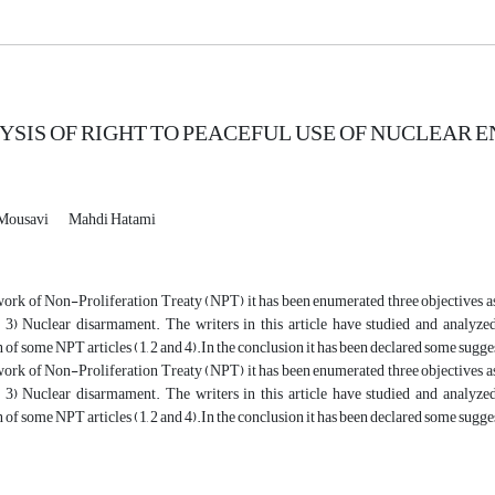
YSIS OF RIGHT TO PEACEFUL USE OF NUCLEAR E
 Mousavi
Mahdi Hatami
ork of Non-Proliferation Treaty (NPT) it has been enumerated three objectives as 
3) Nuclear disarmament. The writers in this article have studied and analyzed 
n of some NPT articles (1, 2 and 4).In the conclusion it has been declared some sugg
ork of Non-Proliferation Treaty (NPT) it has been enumerated three objectives as 
3) Nuclear disarmament. The writers in this article have studied and analyzed 
n of some NPT articles (1, 2 and 4).In the conclusion it has been declared some sugg