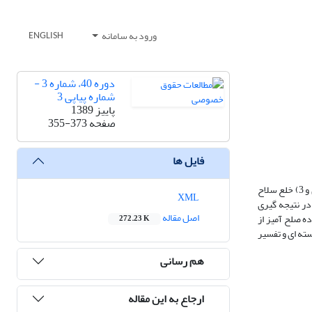
ورود به سامانه
ENGLISH
دوره 40، شماره 3 -
شماره پیاپی 3
پاییز 1389
صفحه
355-373
فایل ها
در چارچوب معاهده منع گسترش، اهدافی سه گانه مدنظر قرار گرفته است که عبارتند از 1) استفاده صلح آمیز از انرژی هسته ای 2) عدم گسترش سلاح های هسته ای و 3) خلع سلاح
XML
ز انرژی هسته ای و تفسیر برخی از مواد معاهده مزبور(1،2،4) پرداخته اند. در نتیجه گیری
اصل مقاله
 است. در چارچوب معاهده منع گسترش، اهدافی سه گانه مدنظر قرار گرفته است که عبارتند از 1) استفاده صلح آمیز از
272.23 K
رژی هسته ای و تفسیر
هم رسانی
ارجاع به این مقاله