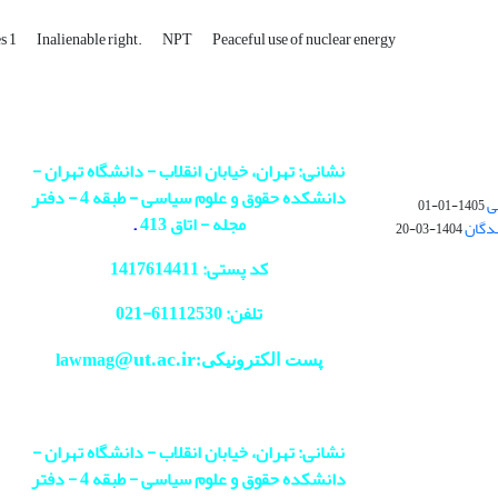
es 1
Inalienable right.
NPT
Peaceful use of nuclear energy
نشانی: تهران، خیابان انقلاب - دانشگاه تهران -
دانشکده حقوق و علوم سیاسی - طبقه 4 - دفتر
ی
1405-01-01
مجله - اتاق 413
.
ندگان
1404-03-20
کد پستی: 1417614411
تلفن: 61112530-
021
@ut.ac.ir
پست الکترونیکی:lawmag
نشانی: تهران، خیابان انقلاب - دانشگاه تهران -
دانشکده حقوق و علوم سیاسی - طبقه 4 - دفتر