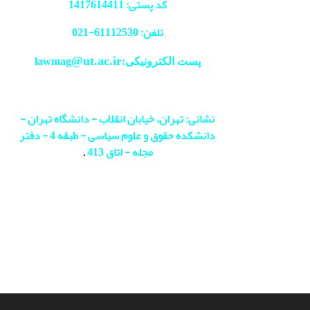
کد پستی: 1417614411
تلفن: 61112530-
021
@ut.ac.ir
پست الکترونیکی:lawmag
نشانی: تهران، خیابان انقلاب - دانشگاه تهران -
دانشکده حقوق و علوم سیاسی - طبقه 4 - دفتر
مجله - اتاق 413
.