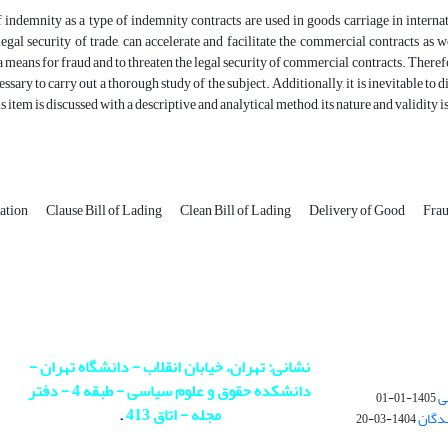
f indemnity as a type of indemnity contracts are used in goods carriage in internat
legal security of trade, can accelerate and facilitate the commercial contracts as we
 means for fraud and to threaten the legal security of commercial contracts. Therefo
cessary to carry out a thorough study of the subject. Additionally, it is inevitable to 
s item is discussed with a descriptive and analytical method, its nature and validity 
nation
Clause Bill of Lading
Clean Bill of Lading
Delivery of Good
Fra
نشانی: تهران، خیابان انقلاب - دانشگاه تهران -
دانشکده حقوق و علوم سیاسی - طبقه 4 - دفتر
ی
1405-01-01
مجله - اتاق 413
.
ندگان
1404-03-20