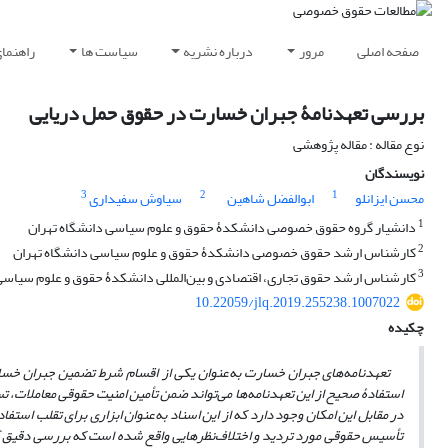
صفحه اصلی
مرور
درباره نشریه
سیاست ها
راهنما
بررسی تعهدنامۀ جبران خسارت در حقوق حمل دریایی
نوع مقاله : مقاله پژوهشی
نویسندگان
3
2
1
محسن ایزانلو
ابوالفضل شاهین
سیاوش سفیداری
1
دانشیار گروه حقوق خصوصی دانشکدۀ حقوق و علوم سیاسی دانشگاه تهران
2
کارشناس ارشد حقوق خصوصی دانشکدۀ حقوق و علوم سیاسی دانشگاه تهران
3
کارشناس ارشد حقوق تجاری، اقتصادی و بین‌المللی دانشکدۀ حقوق و علوم سیاسی
10.22059/jlq.2019.255238.1007022
چکیده
تعهدنامه‌های جبران خسارت به‌عنوان یکی از اقسام شرط تضمین جبران خسارت، 
استفادۀ صحیح از این تعهدنامه‌ها می‌تواند ضمن تأمین امنیت حقوقی معاملات، ت
در مقابل این امکان وجود دارد که از این اسناد به‌عنوان ابزاری برای تقلب استف
تأسیس حقوقی مورد تردید و اختلاف‌نظرهایی واقع شده است که بررسی دقیق آن را 