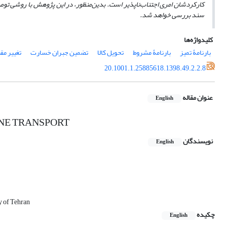
کارکردشان امری اجتناب‌ناپذیر است. بدین‌منظور، در این پژوهش با روشی توصیف
سند بررسی خواهد شد. ­
کلیدواژه‌ها
بارنامۀ تمیز
بارنامۀ مشروط
تحویل کالا
تضمین جبران خسارت
تغییر م
20.1001.1.25885618.1398.49.2.2.8
عنوان مقاله
English
INE TRANSPORT
نویسندگان
English
y of Tehran
چکیده
English