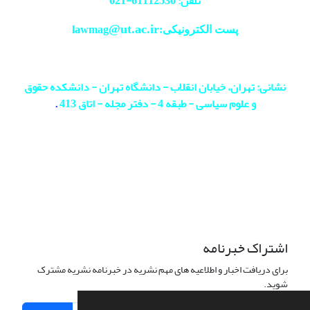
تلفن: 61112530-
021
@ut.ac.ir
پست الکترونیکی:lawmag
نشانی: تهران، خیابان انقلاب - دانشگاه تهران - دانشکده حقوق
و علوم سیاسی - طبقه 4 - دفتر مجله - اتاق 413
.
اشتراک خبرنامه
برای دریافت اخبار و اطلاعیه های مهم نشریه در خبرنامه نشریه مشترک
شوید.