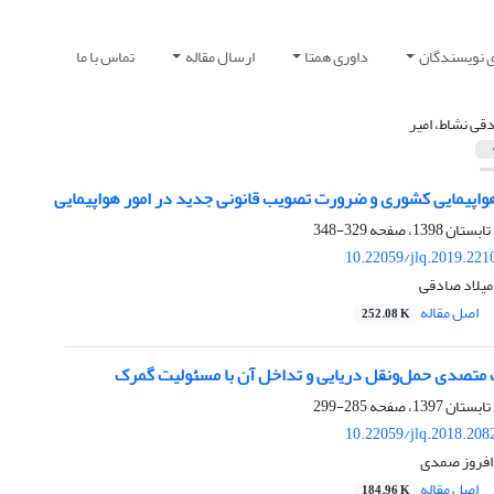
ی نویسندگان
داوری همتا
ارسال مقاله
تماس با ما
قی نشاط، امیر
هواپیمایی کشوری و ضرورت تصویب قانونی جدید در امور هواپیمایی
329-348
10.22059/jlq.2019.221
میلاد صادقی
اصل مقاله
252.08 K
متصدی حمل‌ونقل دریایی و تداخل آن با مسئولیت گمرک
285-299
10.22059/jlq.2018.208
 افروز صمدی
اصل مقاله
184.96 K