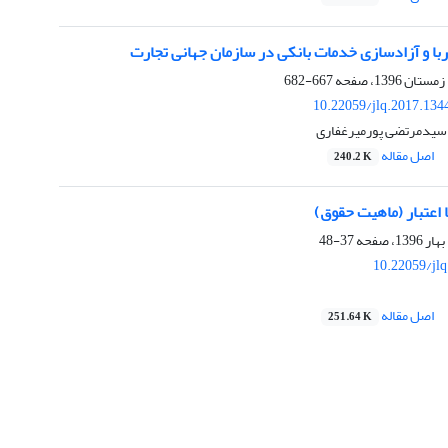
با و آزادسازی خدمات بانکی در سازمان جهانی تجارت
667-682
10.22059/jlq.2017.134
 سیدمرتضی پورمیرغفاری
اصل مقاله
240.2 K
 اعتبار (ماهیت حقوق)
37-48
10.22059/jl
اصل مقاله
251.64 K