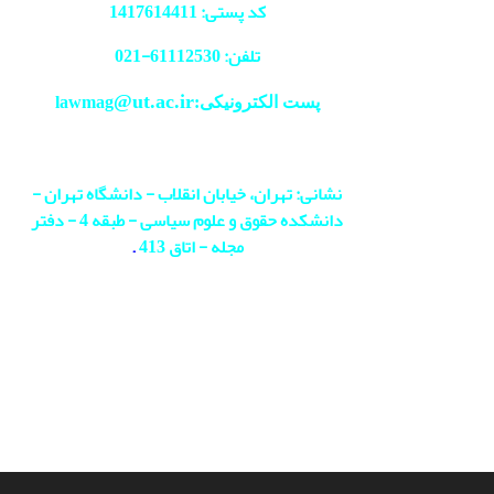
کد پستی: 1417614411
تلفن: 61112530-
021
@ut.ac.ir
پست الکترونیکی:lawmag
نشانی: تهران، خیابان انقلاب - دانشگاه تهران -
دانشکده حقوق و علوم سیاسی - طبقه 4 - دفتر
مجله - اتاق 413
.