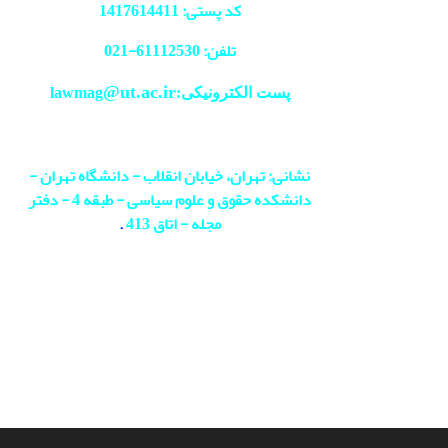
کد پستی: 1417614411
تلفن: 61112530-
021
@ut.ac.ir
پست الکترونیکی:lawmag
نشانی: تهران، خیابان انقلاب - دانشگاه تهران -
دانشکده حقوق و علوم سیاسی - طبقه 4 - دفتر
مجله - اتاق 413
.