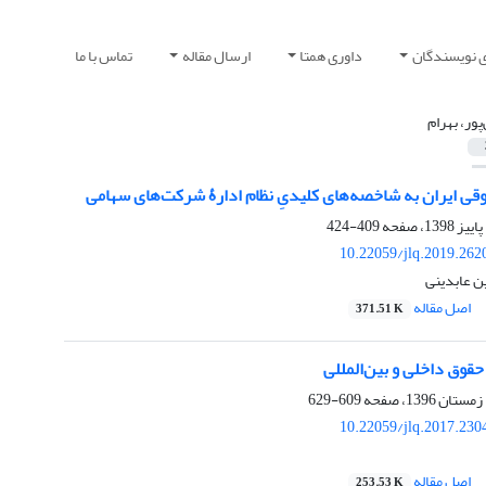
ی نویسندگان
داوری همتا
ارسال مقاله
تماس با ما
پور، بهرام
قی ایران به شاخصه‌های کلیدیِ نظام ادارۀ شرکت‌های سهامی
409-424
10.22059/jlq.2019.262
ین عابدینی
اصل مقاله
371.51 K
قوق داخلی و بین‌المللی
609-629
10.22059/jlq.2017.230
اصل مقاله
253.53 K