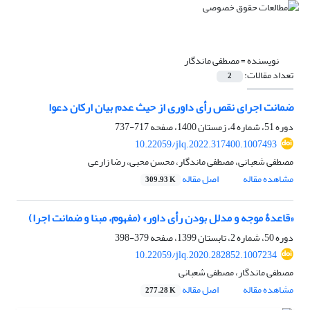
نویسنده =
مصطفی ماندگار
تعداد مقالات:
2
ضمانت اجرای نقص رأی داوری از حیث عدم بیان ارکان دعوا ‏
دوره 51، شماره 4، زمستان 1400، صفحه
717-737
10.22059/jlq.2022.317400.1007493
مصطفی شعبانی، مصطفی ماندگار، محسن محبی، رضا زارعی
مشاهده مقاله
اصل مقاله
309.93 K
«قاعدۀ موجه و مدلل بودن رأی داور» (مفهوم، مبنا و ضمانت اجرا)
دوره 50، شماره 2، تابستان 1399، صفحه
379-398
10.22059/jlq.2020.282852.1007234
مصطفی ماندگار، مصطفی شعبانی
مشاهده مقاله
اصل مقاله
277.28 K