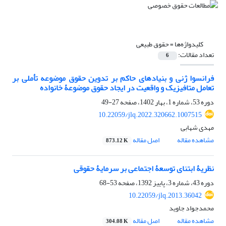
کلیدواژه‌ها =
حقوق طبیعی
تعداد مقالات:
6
فرانسوا ژنی و بنیادهای حاکم بر تدوین حقوق موضوعه تأملی بر
تعامل متافیزیک و واقعیت در ایجاد حقوق موضوعۀ خانواده
دوره 53، شماره 1، بهار 1402، صفحه
27-49
10.22059/jlq.2022.320662.1007515
مهدی شهابی
مشاهده مقاله
اصل مقاله
873.12 K
نظریۀ ابتنای توسعۀ اجتماعی بر سرمایۀ حقوقی
دوره 43، شماره 3، پاییز 1392، صفحه
53-68
10.22059/jlq.2013.36042
محمدجواد جاوید
مشاهده مقاله
اصل مقاله
304.08 K