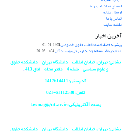
اعضای هیات تحریریه
ارسال مقاله
تماس با ما
نقشه سایت
آخرین اخبار
پیشینه فصلنامه مطالعات حقوق خصوصی
1405-01-01
عدم دریافت مقاله جدید از برخی نویسندگان
1404-03-20
نشانی: تهران، خیابان انقلاب - دانشگاه تهران - دانشکده حقوق
و علوم سیاسی - طبقه 4 - دفتر مجله - اتاق 413
.
کد پستی: 1417614411
تلفن: 61112530-
021
@ut.ac.ir
پست الکترونیکی:lawmag
نشانی: تهران، خیابان انقلاب - دانشگاه تهران - دانشکده حقوق