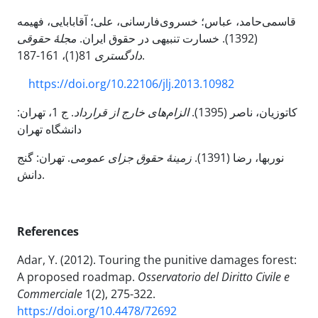
قاسمی‌حامد، عباس؛ خسروی‌فارسانی، علی؛ آقابابایی، فهیمه
(1392). خسارت تنبیهی در حقوق ایران.
مجلۀ حقوقی
دادگستری
81(1)، 161-187.
https://doi.org/10.22106/jlj.2013.10982
کاتوزیان، ناصر (1395).
الزام‌های خارج از قرارداد
. ج 1، تهران:
دانشگاه تهران
نوربها، رضا (1391).
زمینۀ حقوق جزای عمومی
. تهران: گنج
دانش.
References
Adar, Y. (2012). Touring the punitive damages forest:
A proposed roadmap.
Osservatorio del Diritto Civile e
Commerciale
1(2), 275-322.
https://doi.org/10.4478/72692