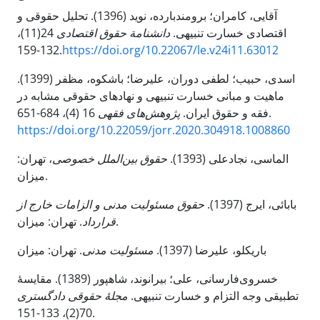
آقایی، کامران؛ برومندبارده، نوید (1396). تحلیل حقوقی و
24(11)،
دانشنامة حقوق اقتصادی
اقتصادی خسارت تنبیهی.
132-159.
https://doi.org/10.22067/le.v24i11.63012
اسدی، حبیب؛ لطفی دوران، علیرضا؛ باشکوه، مظفر (1399).
ماهیت و مبانی خسارت تنبیهی و نهادهای حقوقی مشابه در
پژوهش‌های فقهی
فقه و حقوق ایران.
16 (4)، 684-651.
https://doi.org/10.22059/jorr.2020.304918.1008860
الماسی، نجادعلی (1393).
حقوق بین‌الملل خصوصی
، تهران:
میزان.
بابائی، ایرج (1397).
حقوق مسئولیت مدنی و الزامات خارج از
. تهران: میزان.
قرارداد
باریکلو، علیرضا (1397).
مسئولیت مدنی
. تهران: میزان
خسروی‌فارسانی، علی؛ بیرانوند، شاهپور (1389). مقایسۀ
تطبیقی وجه التزام و خسارت تنبیهی.
مجلۀ حقوقی دادگستری
70(2)، 133-151.