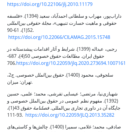
https://doi.org/10.22106/jlj.2010.11179
داراب‌پور، مهراب و سلطانی احمدآباد، سعید (1394). «فلسفه
حقوقی و ماهیت خسارت تنبیهی»،
مجلۀ حقوقی بین‌المللی
52(1)، 61-90.
https://doi.org/10.22066/CILAMAG.2015.15748
رجبی، عبداله (1399). شرایط و آثار اقدامات پیشدستانه در
50(4)، 687-
مطالعات حقوق خصوصی
حقوق ایران.
706.
https://doi.org/10.22059/jlq.2020.273694.1007161
سلجوقی، محمود (1400).
حقوق بین‌الملل خصوصی
. ج2،
تهران: میزان.
شهبازی‌نیا، مرتضی؛ عیسایی تفرشی، محمد؛ علمی، حسین
(1392). مفهوم نظم عمومی در حقوق بین‌الملل خصوصی و
43(1)،
فصلنامۀ حقوق
جایگاه آن در داوری تجاری بین‌المللی.
93-111.
https://doi.org/10.22059/JLQ.2013.35282
صادقی، محمد؛ غلامی، سمیرا (1400). چالش‌ها و کاستی‌های