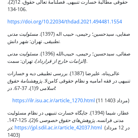
حقوقی مطالبۀ خسارت تنبیهی. فصلنامۀ تعالی حقوق، 12(2)،
106-134.
https://doi.org/10.22034/thdad.2021.494481.1554
صفایی، سیدحسین؛ رحیمی، حبیب اله (1397).
مسئولیت مدنی
. تهران: شهر دانش.
تطبیقی
صفائی، سیدحسین؛ رحیمی، حبیب‌الله (1396).
مسئولیت مدنی
، تهران: سمت.
(الزامات خارج از قرارداد)
عالی‌پناه، علیرضا (1387). بررسی تطبیقی دیه و خسارات
تنبیهی در فقه امامیه و نظام حقوقی کامن‌لا.
پژوهشنامۀ حقوق
9(1)، 37-67. در:
اسلامی
https://ilr.isu.ac.ir/article_1270.html
(11 مرداد 1403)
عطار، شیما (1394). جایگاه خسارت تنبیهی در نظام مسئولیت
6(2)، 125-147.
پژوهش‌های حقوق خصوصی
مدنی فرانسه.
در:
https://jpl.sdil.ac.ir/article_42037.html
(در 12 مرداد
1403)