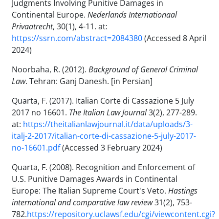
Judgments Involving Punitive Damages in
Continental Europe.
Nederlands Internationaal
Privaatrecht
, 30(1), 4-11. at:
https://ssrn.com/abstract=2084380
(Accessed 8 April
2024)
Noorbaha, R. (2012).
Background of General Criminal
Law
. Tehran: Ganj Danesh. [in Persian]
Quarta, F. (2017). Italian Corte di Cassazione 5 July
2017 no 16601.
The Italian Law Journal
3(2), 277-289.
at:
https://theitalianlawjournal.it/data/uploads/3-
italj-2-2017/italian-corte-di-cassazione-5-july-2017-
no-16601.pdf
(Accessed 3 February 2024)
Quarta, F. (2008). Recognition and Enforcement of
U.S. Punitive Damages Awards in Continental
Europe: The Italian Supreme Court's Veto.
Hastings
international and comparative law review
31(2), 753-
782.
https://repository.uclawsf.edu/cgi/viewcontent.cgi?