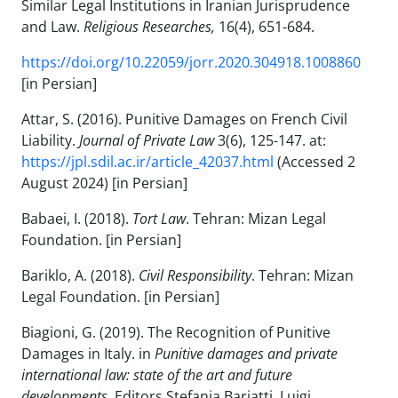
Similar Legal Institutions in Iranian Jurisprudence
and Law.
Religious Researches,
16(4), 651-684.
https://doi.org/10.22059/jorr.2020.304918.1008860
[in Persian]
Attar, S. (2016). Punitive Damages on French Civil
Liability.
Journal of Private Law
3(6), 125-147. at:
https://jpl.sdil.ac.ir/article_42037.html
(Accessed 2
August 2024) [in Persian]
Babaei, I. (2018).
Tort Law
. Tehran: Mizan Legal
Foundation. [in Persian]
Bariklo, A. (2018).
Civil Responsibility
. Tehran: Mizan
Legal Foundation. [in Persian]
Biagioni, G. (2019). The Recognition of Punitive
Damages in Italy. in
Punitive damages and private
international law: state of the art and future
developments
. Editors Stefania Bariatti, Luigi