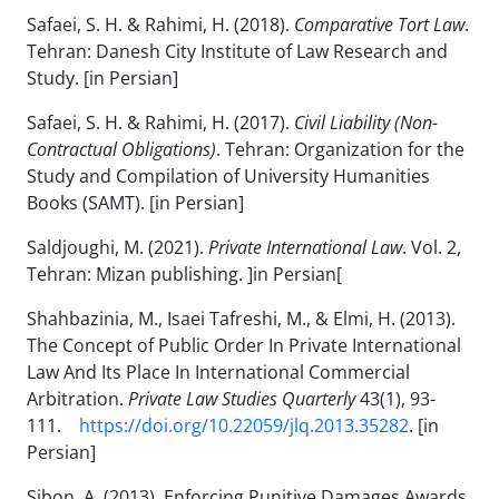
Safaei, S. H. & Rahimi, H. (2018).
Comparative Tort Law
.
Tehran: Danesh City Institute of Law Research and
Study. [in Persian]
Safaei, S. H. & Rahimi, H. (2017).
Civil Liability (Non-
Contractual Obligations)
. Tehran: Organization for the
Study and Compilation of University Humanities
Books (SAMT). [in Persian]
Saldjoughi, M. (2021).
Private International Law
. Vol. 2,
Tehran: Mizan publishing. ]in Persian[
Shahbazinia, M., Isaei Tafreshi, M., & Elmi, H. (2013).
The Concept of Public Order In Private International
Law And Its Place In International Commercial
Arbitration.
Private Law Studies Quarterly
43(1), 93-
111.
https://doi.org/10.22059/jlq.2013.35282
. [in
Persian]
Sibon, A. (2013). Enforcing Punitive Damages Awards