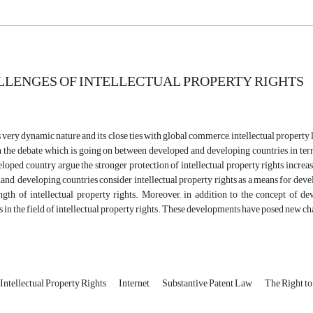
LENGES OF INTELLECTUAL PROPERTY RIGHTS
 very dynamic nature and its close ties with global commerce, intellectual property la
 the debate which is going on between developed and developing countries in terms
eloped country argue the stronger protection of intellectual property rights increase
hand, developing countries consider intellectual property rights as a means for deve
ngth of intellectual property rights. Moreover, in addition to the concept of 
in the field of intellectual property rights. These developments have posed new cha
Intellectual Property Rights
Internet
Substantive Patent Law
The Right t