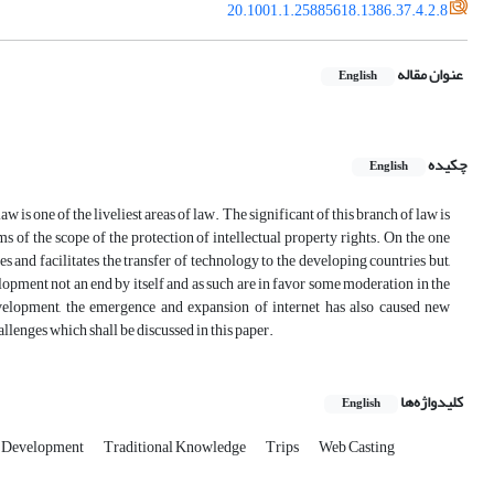
20.1001.1.25885618.1386.37.4.2.8
عنوان مقاله
English
چکیده
English
w is one of the liveliest areas of law. The significant of this branch of law is
 of the scope of the protection of intellectual property rights. On the one
s and facilitates the transfer of technology to the developing countries but,
lopment not an end by itself and as such are in favor some moderation in the
development, the emergence and expansion of internet has also caused new
llenges which shall be discussed in this paper.
کلیدواژه‌ها
English
o Development
Traditional Knowledge
Trips
Web Casting