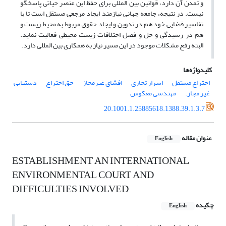
و تمدن آن دارد، قوانین بین المللی برای حفظ این عنصر حیاتی پاسخگو
نیست. در نتیجه، جامعه جهانی نیازمند ایجاد مرجعی مستقل است تا با
تفاسیر قضایی خود هم در تدوین و ایجاد حقوق مربوط به محیط زیست و
هم در رسیدگی و حل و فصل اختلافات زیست محیطی فعالیت نماید.
البته رفع مشکلات موجود در این مسیر نیاز به همکاری بین المللی دارد.
کلیدواژه‌ها
اختراع مستقل
اسرار تجاری
افشای غیرمجاز
حق اختراع
دستیابی
غیر مجاز.
مهندسی معکوس
20.1001.1.25885618.1388.39.1.3.7
عنوان مقاله
English
ESTABLISHMENT AN INTERNATIONAL
ENVIRONMENTAL COURT AND
DIFFICULTIES INVOLVED
چکیده
English