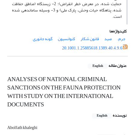
حمایت شده، در معرض خطر انقراض)؛ 2- زیستگاه (مناطق حفاظت
شده، پناهگاه حیات وحش، پارک ملی) و 3- وسیله ساماندهی شده
است.
کلیدواژه‌ها
جرم.
صید
قانون شکار
کنوانسیون
گونه جانوری
20.1001.1.25885618.1389.40.4.9.6
عنوان مقاله
English
ANALYSES OF NATIONAL CRIMINAL
SANCTIONS ON THE FAUNA PROTECTION
WITH STUDY ON THE INTERNATIONAL
DOCUMENTS
نویسنده
English
Abolfath khaleghi