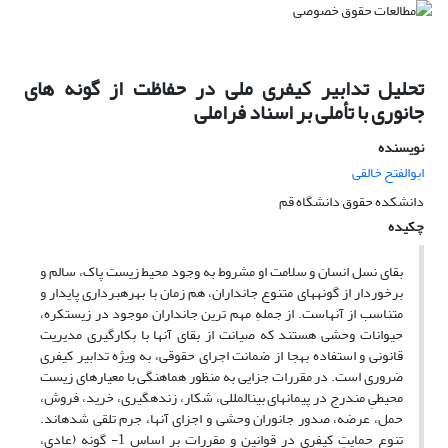
تحلیل تدابیر کیفری ملی در حفاظت از گونه های
جانوری با تأملی بر اسناد فراملی
نویسنده
ابوالفتح خالقی
دانشکده حقوق دانشگاه قم
چکیده
بقای نسل انسان و سلامت او مشروط به وجود محیط زیست پاک، سالم و
برخوردار از گونههای متنوع جانداران، هم زمان با بهرهبرداری پایدار و
متناسب از آنهاست. از جملهِ مهم ترین جانداران موجود در زیستکره،
حیوانات وحشی هستند که صیانت از بقای آنها با بکارگیری مدیریت
قانونی و استفاده بهجا از ضمانت اجرای حقوقی، به ویژه تدابیر کیفری
ضروری است. در مقررات جزایی به منظور هماهنگی با معیارهای زیست
محیطیِ مندرج در پیمانهای بینالمللی، شکار، زندهگیری، خرید، فروش،
حمل، عرضه، صدور جانوران وحشی و اجزای آنها، جرم تلقی شدهاند.
تنوع حمایتِ کیفری در قوانین و مقررات بر اساس 1- گونه (عادی،