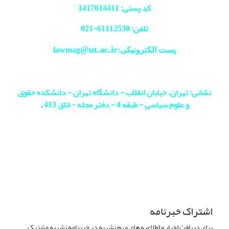
کد پستی: 1417614411
تلفن: 61112530-
021
@ut.ac.ir
پست الکترونیکی:lawmag
نشانی: تهران، خیابان انقلاب - دانشگاه تهران - دانشکده حقوق
و علوم سیاسی - طبقه 4 - دفتر مجله - اتاق 413
.
اشتراک خبرنامه
برای دریافت اخبار و اطلاعیه های مهم نشریه در خبرنامه نشریه مشترک