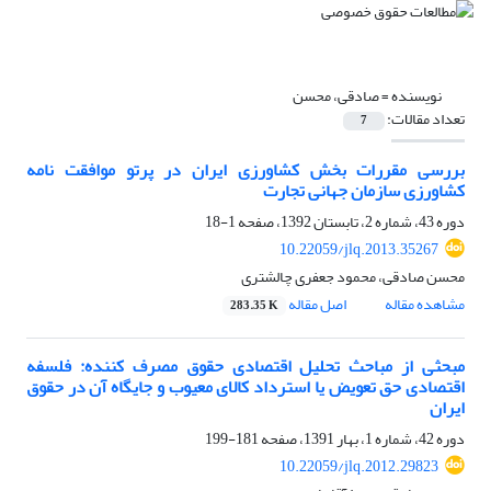
نویسنده =
صادقی، محسن
تعداد مقالات:
7
بررسی مقررات بخش کشاورزی ایران در پرتو موافقت نامه
کشاورزی سازمان جهانی تجارت
دوره 43، شماره 2، تابستان 1392، صفحه
1-18
10.22059/jlq.2013.35267
محسن صادقی، محمود جعفری چالشتری
مشاهده مقاله
اصل مقاله
283.35 K
مبحثی از مباحث تحلیل اقتصادی حقوق مصرف کننده: فلسفه
اقتصادی حق تعویض یا استرداد کالای معیوب و جایگاه آن در حقوق
ایران
دوره 42، شماره 1، بهار 1391، صفحه
181-199
10.22059/jlq.2012.29823