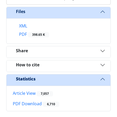
Files
XML
PDF
398.65 K
Share
How to cite
Statistics
Article View
7,057
PDF Download
6,710