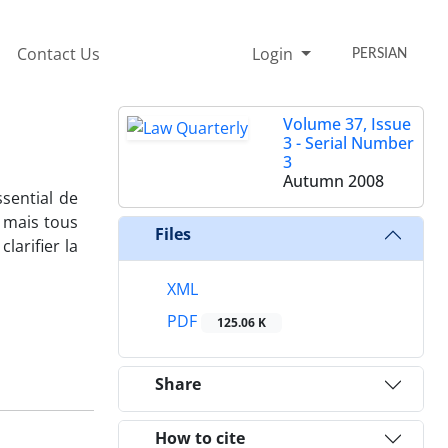
Contact Us
Login
PERSIAN
Volume 37, Issue
3 - Serial Number
3
Autumn 2008
ssential de
, mais tous
Files
larifier la
XML
PDF
125.06 K
Share
How to cite