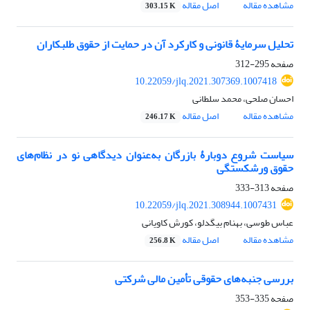
مشاهده مقاله
اصل مقاله
303.15 K
تحلیل سرمایۀ قانونی و کارکرد آن در حمایت از حقوق طلبکاران
صفحه
295-312
10.22059/jlq.2021.307369.1007418
احسان صلحی، محمد سلطانی
مشاهده مقاله
اصل مقاله
246.17 K
سیاست شروع دوبارۀ بازرگان به‌عنوان دیدگاهی نو در نظام‌های
حقوق ورشکستگی
صفحه
313-333
10.22059/jlq.2021.308944.1007431
عباس طوسی، بهنام بیگدلو، کورش کاویانی
مشاهده مقاله
اصل مقاله
256.8 K
بررسی جنبه‌های حقوقی تأمین مالی شرکتی
صفحه
335-353