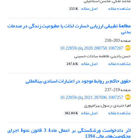
محمد ملکی، محسن اسماعیلی
مشاهده مقاله
اصل مقاله
255 K
مطالعۀ تطبیقی ارزیابی خسارت لذات یا مطبوعیت زندگی در صدمات
بدنی
صفحه
203-218
10.22059/jlq.2020.280758.1007207
حسن بادینی، فاطمه سادات حسینی
مشاهده مقاله
اصل مقاله
247.6 K
حقوق حاکم بر روابط موجود در اعتبارات اسنادی بین‎المللی
صفحه
219-237
10.22059/jlq.2021.287696.1007257
لعیا جنیدی، رسول بهرامپوری
مشاهده مقاله
اصل مقاله
362.84 K
اثر دادخواست ورشکستگی بر اعمال مادۀ 3 قانون نحوۀ اجرای
محکومیت‌های مالی 1394