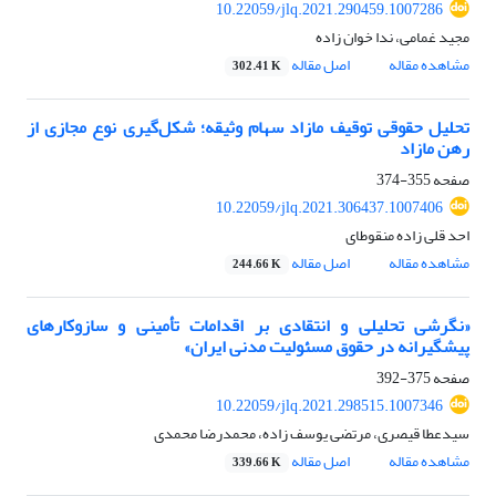
10.22059/jlq.2021.290459.1007286
مجید غمامی، ندا خوان زاده
مشاهده مقاله
اصل مقاله
302.41 K
تحلیل حقوقی توقیف مازاد سهام وثیقه؛ شکل‌گیری نوع مجازی از
رهن مازاد
صفحه
355-374
10.22059/jlq.2021.306437.1007406
احد قلی زاده منقوطای
مشاهده مقاله
اصل مقاله
244.66 K
«نگرشی تحلیلی و انتقادی بر اقدامات تأمینی و سازوکارهای
پیشگیرانه در حقوق مسئولیت مدنی ایران»
صفحه
375-392
10.22059/jlq.2021.298515.1007346
سیدعطا قیصری، مرتضی یوسف زاده، محمدرضا محمدی
مشاهده مقاله
اصل مقاله
339.66 K