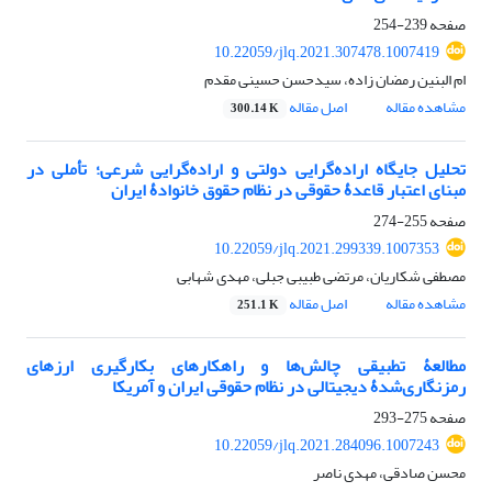
صفحه
239-254
10.22059/jlq.2021.307478.1007419
ام البنین رمضان زاده، سیدحسن حسینی مقدم
مشاهده مقاله
اصل مقاله
300.14 K
تحلیل جایگاه اراده‌گرایی دولتی و اراده‌گرایی شرعی؛ تأملی در
مبنای اعتبار قاعدۀ حقوقی در نظام حقوق خانوادۀ ایران
صفحه
255-274
10.22059/jlq.2021.299339.1007353
مصطفی شکاریان، مرتضی طبیبی جبلی، مهدی شهابی
مشاهده مقاله
اصل مقاله
251.1 K
مطالعۀ تطبیقی چالش‌ها و راهکارهای بکارگیری ارزهای
رمزنگاری‌شدۀ دیجیتالی در نظام حقوقی ایران و آمریکا
صفحه
275-293
10.22059/jlq.2021.284096.1007243
محسن صادقی، مهدی ناصر