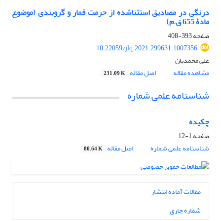
درنگی در مصادیق استثناشده از حرمت قمار و گروبندی (موضوع
مادۀ 655 ق.م)
صفحه
393-408
10.22059/jlq.2021.299631.1007356
علی محمدیان
مشاهده مقاله
اصل مقاله
231.09 K
شناسنامه علمی شماره
چکیده
صفحه
1-12
شناسنامه علمی شماره
اصل مقاله
80.64 K
مقالات آماده انتشار
شماره جاری