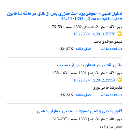
تحلیل فقهی - حقوقی پرداخت مقرّری پس از طلاق در مادّۀ 11 قانون
حمایت خانواده مصوّب 15/11/1353
دوره 43، شماره 2، تابستان 1392، صفحه
59-76
10.22059/jlq.2013.35270
مهدی موحّدی محبّ
مشاهده مقاله
اصل مقاله
224.97 K
نقش تقصیر در ضمان ناشی از تسبیب
دوره 42، شماره 3، پاییز 1391، صفحه
143-158
10.22059/jlq.2012.29954
غلامرضا حاجی نوری
مشاهده مقاله
اصل مقاله
247.72 K
قانون مدنی و اصل مسوولیت مدنی بیماران ذهنی
دوره 40، شماره 3، پاییز 1389، صفحه
297-315
حسن مرادزاده