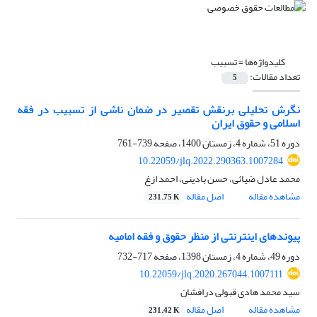
کلیدواژه‌ها =
تسبیب
تعداد مقالات:
5
نگرش تحلیلی برنقش تقصیر در ضمان ناشی از تسبیب در فقه
اسلامی‏ و حقوق ایران‏
دوره 51، شماره 4، زمستان 1400، صفحه
739-761
10.22059/jlq.2022.290363.1007284
محمد عادل ضیائی، حسن بادینی، احمد ازغ
مشاهده مقاله
اصل مقاله
231.75 K
پیوندهای اینترنتی از منظر حقوق و فقه امامیه
دوره 49، شماره 4، زمستان 1398، صفحه
717-732
10.22059/jlq.2020.267044.1007111
سید محمد هادی قبولی درافشان
مشاهده مقاله
اصل مقاله
231.42 K