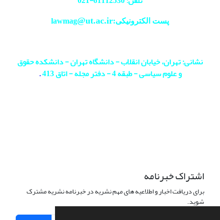
تلفن: 61112530-
021
@ut.ac.ir
پست الکترونیکی:lawmag
نشانی: تهران، خیابان انقلاب - دانشگاه تهران - دانشکده حقوق
و علوم سیاسی - طبقه 4 - دفتر مجله - اتاق 413
.
اشتراک خبرنامه
برای دریافت اخبار و اطلاعیه های مهم نشریه در خبرنامه نشریه مشترک
شوید.