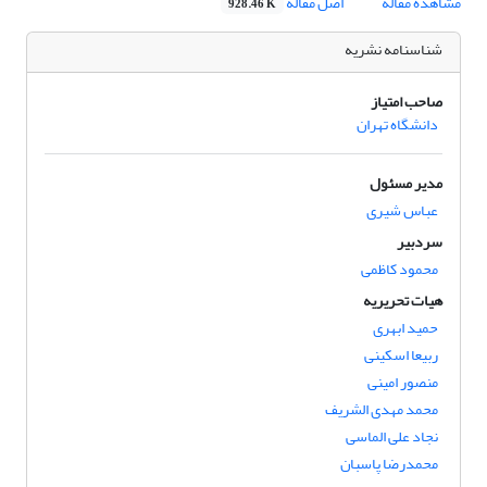
مشاهده مقاله
اصل مقاله
928.46 K
شناسنامه نشریه
صاحب امتیاز
دانشگاه تهران
مدیر مسئول
عباس شیری
سردبیر
محمود کاظمی
هیات تحریریه
حمید ابهری
ربیعا اسکینی
منصور امینی
محمد مهدی الشریف
نجاد علی الماسی
محمدرضا پاسبان