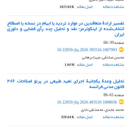
مشاهده مقاله
اصل مقاله
1023.04 K
تفسیر ارادۀ متعاقدین در موارد تردید یا ابهام در نسخه یا اصطلاح
انتخاب‌شده از اینکوترمز؛ نقد و تحلیل چند رأی قضایی و داوری
ایران
صفحه
39-60
10.22059/jlq.2026.395516.1007993
محسن صادقی، مبینا برهانی
مشاهده مقاله
اصل مقاله
1.04 M
تحلیل وعدۀ یکجانبۀ اجرای تعهد طبیعی در پرتو اصلاحات ۲۰۱۶
قانون مدنی فرانسه
صفحه
61-86
10.22059/jlq.2026.403510.1008036
محمد عابدی، محمدتقی نادی
مشاهده مقاله
اصل مقاله
920.64 K