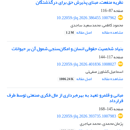
نظریه منفعت، مبنای ‌پذیرش‌ حق برای درگذشتگان
صفحه
87-116
10.22059/jlq.2026.386455.1007962
محمود کاظمی، محمدسعید ساجدی
مشاهده مقاله
اصل مقاله
1.2 M
بنیاد شخصیت حقوقی انسان و امکان‌سنجی شمول آن بر حیوانات
صفحه
117-144
10.22059/jlq.2026.401836.1008027
اسماعیل کشاورز صفی‌ئی
مشاهده مقاله
اصل مقاله
1006.24 K
مبانی و قلمرو تعهد به بهره‌برداری از مال فکری صنعتی توسط طرف
قرارداد
صفحه
145-168
10.22059/jlq.2026.393735.1007983
پژمان محمدی، محمد مهاجری