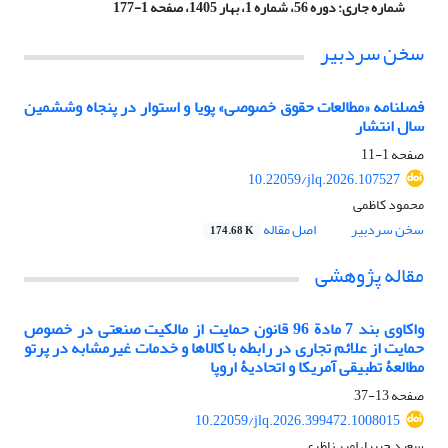
شماره جاری:
دوره 56، شماره 1، بهار 1405، صفحه 1-177
سخن سردبیر
فصلنامه «مطالعات حقوق خصوصی» پویا و استوار در پنجاه وششمین
سال انتشار
صفحه
1-11
10.22059/jlq.2026.107527
محمود کاظمی
سخن سردبیر
اصل مقاله
174.68 K
مقاله پژوهشی
واکاوی بند 7 مادة 96 قانون حمایت از مالکیت صنعتی در خصوص
حمایت از علائم تجاری در رابطه با کالاها و خدمات غیرمشابه در پرتو
مطالعۀ تطبیقی آمریکا و اتحادیۀ اروپا
صفحه
13-37
10.22059/jlq.2026.399472.1008015
سعید حبیبا، امیر ناظری