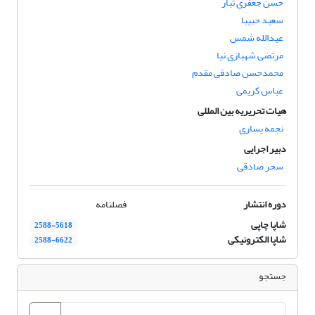
حسن جعفری تبار
سعید حبیبا
عبدالله شمس
مرتضی شهبازی نیا
محمدحسن صادقی مقدم
عباس کریمی
هیات تحریریه بین المللی
نجمه یساری
دبیر اجرایی
سحر صادقی
دوره انتشار
فصلنامه
شاپا چاپی
2588-5618
شاپا الکترونیکی
2588-6622
جستجو