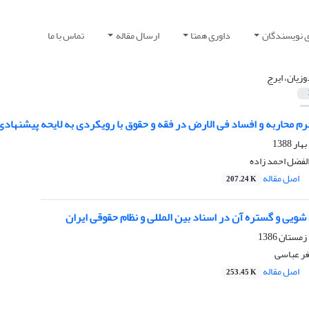
ی نویسندگان
داوری همتا
ارسال مقاله
تماس با ما
وزیان، ایرج
 محاربه و افساد فی الارض در فقه و حقوق با رویکردی به لایحه پیشنهادی
الفضل احمد زاده
اصل مقاله
207.24 K
شویی و گستره آن در اسناد بین المللی و نظام حقوقی ایران
غر عباسی
اصل مقاله
253.45 K