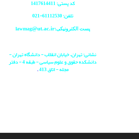
کد پستی: 1417614411
تلفن: 61112530-
021
@ut.ac.ir
پست الکترونیکی:lawmag
نشانی: تهران، خیابان انقلاب - دانشگاه تهران -
دانشکده حقوق و علوم سیاسی - طبقه 4 - دفتر
مجله - اتاق 413
.