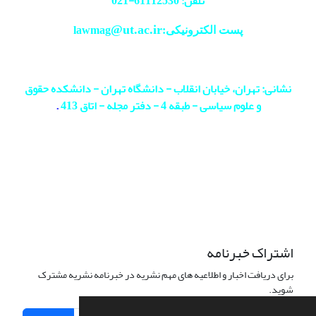
تلفن: 61112530-
021
@ut.ac.ir
پست الکترونیکی:lawmag
نشانی: تهران، خیابان انقلاب - دانشگاه تهران - دانشکده حقوق
و علوم سیاسی - طبقه 4 - دفتر مجله - اتاق 413
.
اشتراک خبرنامه
برای دریافت اخبار و اطلاعیه های مهم نشریه در خبرنامه نشریه مشترک
شوید.