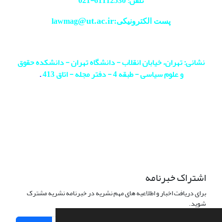
تلفن: 61112530-
021
@ut.ac.ir
پست الکترونیکی:lawmag
نشانی: تهران، خیابان انقلاب - دانشگاه تهران - دانشکده حقوق
و علوم سیاسی - طبقه 4 - دفتر مجله - اتاق 413
.
اشتراک خبرنامه
برای دریافت اخبار و اطلاعیه های مهم نشریه در خبرنامه نشریه مشترک
شوید.