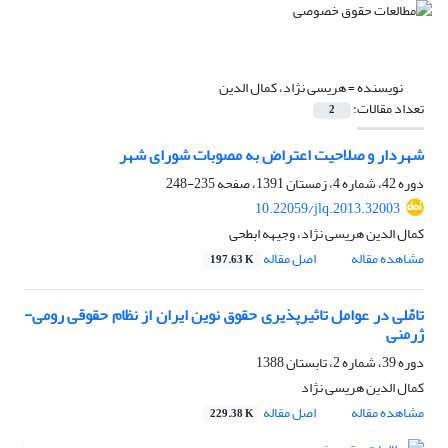
نویسنده =
هریسی نژاد، کمال الدین
تعداد مقالات:
2
شهردار و صلاحیت اعتراض به مصوبات شورای شهر
دوره 42، شماره 4، زمستان 1391، صفحه
235-248
10.22059/jlq.2013.32003
کمال الدین هریسی نژاد، وجیهه ابطحی
مشاهده مقاله
اصل مقاله
197.63 K
تامّلی در عوامل تاثیرپذیری حقوق نوین ایران از نظام حقوقی رومی-
ژرمنی
دوره 39، شماره 2، تابستان 1388
کمال الدین هریسی نژاد
مشاهده مقاله
اصل مقاله
229.38 K