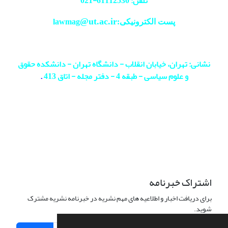
تلفن: 61112530-
021
@ut.ac.ir
پست الکترونیکی:lawmag
نشانی: تهران، خیابان انقلاب - دانشگاه تهران - دانشکده حقوق
و علوم سیاسی - طبقه 4 - دفتر مجله - اتاق 413
.
اشتراک خبرنامه
برای دریافت اخبار و اطلاعیه های مهم نشریه در خبرنامه نشریه مشترک
شوید.