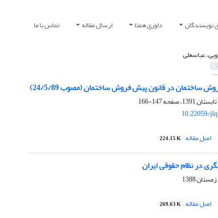
ی نویسندگان
داوری همتا
ارسال مقاله
تماس با ما
ویی، عباسعلی
ش ساختمان در قانون پیش فروش ساختمان (مصوب 24/5/89)
147-166
10.22059/jl
اصل مقاله
224.15 K
ری در نظام حقوقی ایران
اصل مقاله
269.63 K