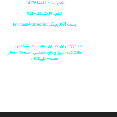
کد پستی: 1417614411
تلفن: 61112530-
021
@ut.ac.ir
پست الکترونیکی:lawmag
نشانی: تهران، خیابان انقلاب - دانشگاه تهران -
دانشکده حقوق و علوم سیاسی - طبقه 4 - دفتر
مجله - اتاق 413
.