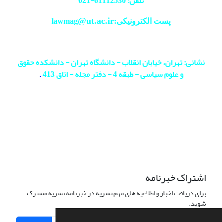
تلفن: 61112530-
021
@ut.ac.ir
پست الکترونیکی:lawmag
نشانی: تهران، خیابان انقلاب - دانشگاه تهران - دانشکده حقوق
و علوم سیاسی - طبقه 4 - دفتر مجله - اتاق 413
.
اشتراک خبرنامه
برای دریافت اخبار و اطلاعیه های مهم نشریه در خبرنامه نشریه مشترک
شوید.