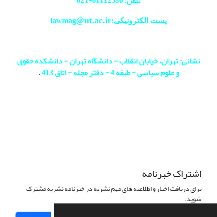
تلفن: 61112530-
021
@ut.ac.ir
پست الکترونیکی:lawmag
نشانی: تهران، خیابان انقلاب - دانشگاه تهران - دانشکده حقوق
و علوم سیاسی - طبقه 4 - دفتر مجله - اتاق 413
.
اشتراک خبرنامه
برای دریافت اخبار و اطلاعیه های مهم نشریه در خبرنامه نشریه مشترک
شوید.