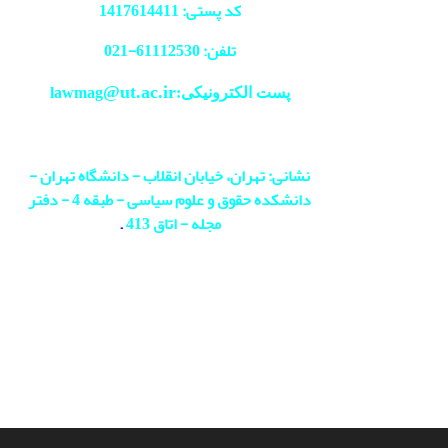
کد پستی: 1417614411
تلفن: 61112530-
021
@ut.ac.ir
پست الکترونیکی:lawmag
نشانی: تهران، خیابان انقلاب - دانشگاه تهران -
دانشکده حقوق و علوم سیاسی - طبقه 4 - دفتر
مجله - اتاق 413
.