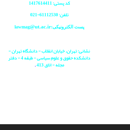
کد پستی: 1417614411
تلفن: 61112530-
021
@ut.ac.ir
پست الکترونیکی:lawmag
نشانی: تهران، خیابان انقلاب - دانشگاه تهران -
دانشکده حقوق و علوم سیاسی - طبقه 4 - دفتر
مجله - اتاق 413
.