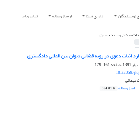
ی نویسندگان
داوری همتا
ارسال مقاله
تماس با ما
ات میدانی، سید حسین
ارد اثبات دعوی در رویه قضایی دیوان بین المللی دادگستری
161-179
10.22059/jl
میدانی
اصل مقاله
354.01 K