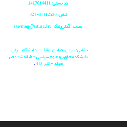
کد پستی: 1417614411
تلفن: 61112530-
021
@ut.ac.ir
پست الکترونیکی:lawmag
نشانی: تهران، خیابان انقلاب - دانشگاه تهران -
دانشکده حقوق و علوم سیاسی - طبقه 4 - دفتر
مجله - اتاق 413
.