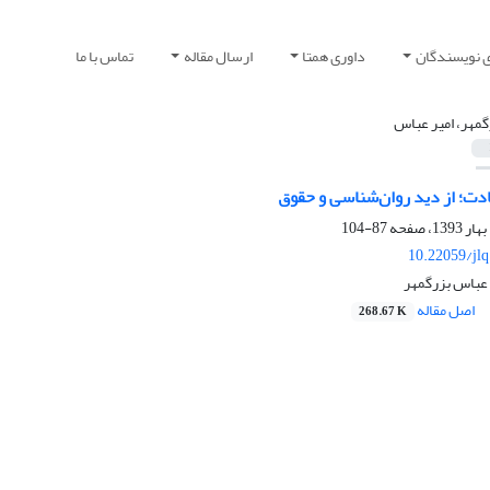
ی نویسندگان
داوری همتا
ارسال مقاله
تماس با ما
گمهر، امیر عباس
دت؛ از دید روان‌شناسی و حقوق
87-104
10.22059/jl
 عباس بزرگمهر
اصل مقاله
268.67 K