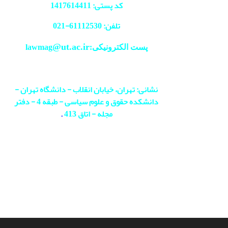
کد پستی: 1417614411
تلفن: 61112530-
021
@ut.ac.ir
پست الکترونیکی:lawmag
نشانی: تهران، خیابان انقلاب - دانشگاه تهران -
دانشکده حقوق و علوم سیاسی - طبقه 4 - دفتر
مجله - اتاق 413
.