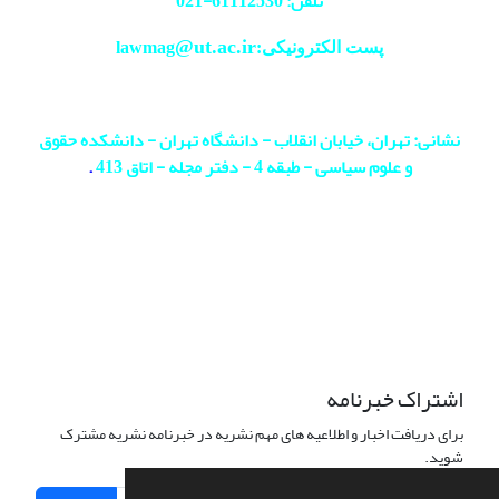
تلفن: 61112530-
021
@ut.ac.ir
پست الکترونیکی:lawmag
نشانی: تهران، خیابان انقلاب - دانشگاه تهران - دانشکده حقوق
و علوم سیاسی - طبقه 4 - دفتر مجله - اتاق 413
.
اشتراک خبرنامه
برای دریافت اخبار و اطلاعیه های مهم نشریه در خبرنامه نشریه مشترک
شوید.