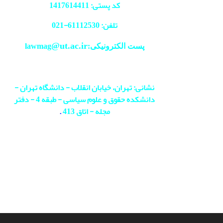
کد پستی: 1417614411
تلفن: 61112530-
021
@ut.ac.ir
پست الکترونیکی:lawmag
نشانی: تهران، خیابان انقلاب - دانشگاه تهران -
دانشکده حقوق و علوم سیاسی - طبقه 4 - دفتر
مجله - اتاق 413
.