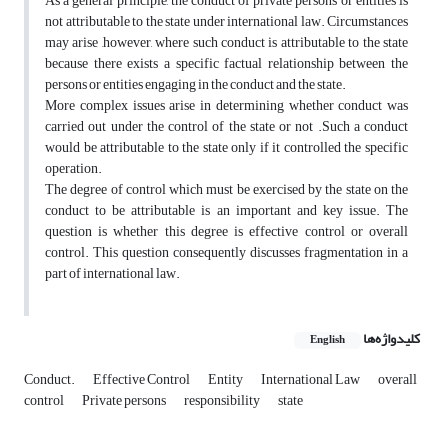
As a general principle, the conduct of private persons or entities is
not attributable to the state under international law. Circumstances
may arise ,however, where such conduct is attributable to the state
because there exists a specific factual relationship between the
persons or entities engaging in the conduct and the state.
More complex issues arise in determining whether conduct was
carried out under the control of the state or not .Such a conduct
would be attributable to the state only if it controlled the specific
operation.
The degree of control which must be exercised by the state on the
conduct to be attributable is an important and key issue. The
question is whether this degree is effective control or overall
control. This question consequently discusses fragmentation in a
part of international law.
کلیدواژه‌ها
English
Conduct.
Effective Control
Entity
International Law
overall
control
Private persons
responsibility
state