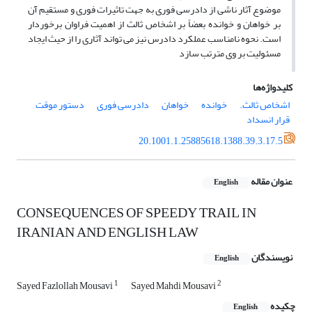
موضوع آثار ناشی از دادرسی فوری به جهت تاثیرات فوری و مستقیم آن
بر خواهان و خوانده بعضاً بر اشخاص ثالث از اهمیت فراوان برخوردار
است. نحوه نامناسب عملکرد دادرس نیز می تواند آثاری را از حیث ایجاد
مسئولیت بر وی مترتب سازد
کلیدواژه‌ها
اشخاص ثالث.
خوانده
خواهان
دادرسی فوری
دستور موقت
قرار انسداد
20.1001.1.25885618.1388.39.3.17.5
عنوان مقاله
English
CONSEQUENCES OF SPEEDY TRAIL IN
IRANIAN AND ENGLISH LAW
نویسندگان
English
1
2
Sayed Fazlollah Mousavi
Sayed Mahdi Mousavi
چکیده
English