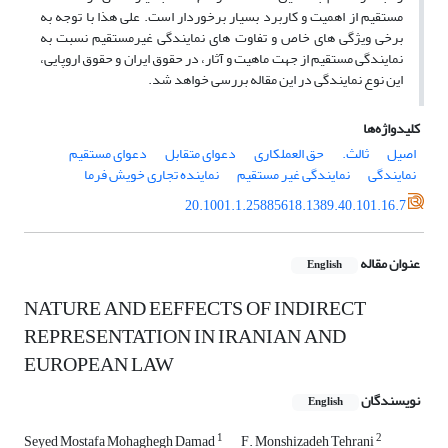
مستقیم از اهمیت و کاربرد بسیار برخوردار است. علی هذا با توجه به
برخی ویژگی های خاص و تفاوت های نمایندگی غیرمستقیم نسبت به
نمایندگی مستقیم از جهت ماهیت و آثار، در حقوق ایران و حقوق اروپایی،
این نوع نمایندگی در این مقاله بررسی خواهد شد.
کلیدواژه‌ها
اصیل
ثالث.
حق العملکاری
دعوای متقابل
دعوای مستقیم
نمایندگی
نمایندگی غیر مستقیم
نماینده تجاری خویش فرما
20.1001.1.25885618.1389.40.101.16.7
عنوان مقاله
English
NATURE AND EEFFECTS OF INDIRECT
REPRESENTATION IN IRANIAN AND
EUROPEAN LAW
نویسندگان
English
1
2
Seyed Mostafa Mohaghegh Damad
F. Monshizadeh Tehrani