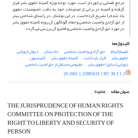
مرجع قضایی برخوردار است، مورد توجه ویژه کمیتة حقوق بشر قرار
گرفته و کمیته در برخی از تصمیمات خود به دقت، خصوصیات حقوق
یاد شده را تشریح کرده است. در این نوشتار، در راستای شناختی بهتر
از حق آزادی و امنیت شخصی و ابعاد گوناگون آن رویه کمیته حقوق بشر
در مورد حق آزادی و امنیت شخصی و قلمرو آن بررسی می گردد.
کلیدواژه‌ها
تفهیم اتهام
حق آزادی و امنیت شخصی
دادستان
دیوان اروپایی
حقوق بشر
قرار بازداشت
کمیته حقوق بشر
کمیسیون
اروپایی(سابق) حقوق بشر
مفهومی مستقل از حق امنیت شخصی
20.1001.1.25885618.1387.38.3.1.2
عنوان مقاله
English
THE JURISPRUDENCE OF HUMAN RIGHTS
COMMITTEE ON PROTECTION OF THE
RIGHT TO LIBERTY AND SECURITY OF
PERSON