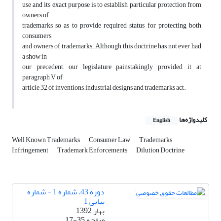
use and its exact purpose is to establish particular protection from
owners of
trademarks so as to provide required status for protecting both
consumers
and owners of trademarks. Although this doctrine has not ever had
a show in
our precedent, our legislature painstakingly provided it at
paragraph V of
article 32 of inventions, industrial designs and trademarks act.
کلیدواژه‌ها
English
Well Known Trademarks
Consumer Law
Trademarks
Infringement
Trademark Enforcements
Dilution Doctrine
دوره 43، شماره 1 - شماره
پیاپی 1
بهار 1392
صفحه
17-35