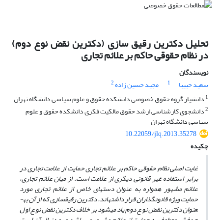
تحلیل دکترین رقیق سازی (دکترین نقض نوع دوم)
در نظام حقوقی حاکم بر علائم تجاری
نویسندگان
2
1
سعید حبیبا
مجید حسین زاده
1
دانشیار گروه حقوق خصوصی دانشکده حقوق و علوم سیاسی دانشگاه تهران
2
دانشجوی کارشناسی ارشد حقوق مالکیت فکری دانشکده حقوق و علوم
سیاسی دانشگاه تهران
10.22059/jlq.2013.35278
چکیده
غایت اصلی نظام حقوقی حاکم بر علائم تجاری حمایت از علامت تجاری در
برابر استفاده غیر قانونی دیگری از علامت است. از میان علائم تجاری،
علائم مشهور همواره به عنوان دسته­ای خاص از علائم تجاری مورد
حمایت ویژه قانونگذاران قرار داشته­اند. دکترین رقیق­سازی که از آن به­
عنوان دکترین نقض نوع دوم یاد می­شود بر خلاف دکترین نقض نوع اول
هدفش معطوف به حمایت از علائم مشهور می باشد و به دنبال آن است