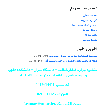
دسترسی سریع
صفحه اصلی
درباره نشریه
اعضای هیات تحریریه
ارسال مقاله
تماس با ما
نقشه سایت
آخرین اخبار
پیشینه فصلنامه مطالعات حقوق خصوصی
1405-01-01
عدم دریافت مقاله جدید از برخی نویسندگان
1404-03-20
نشانی: تهران، خیابان انقلاب - دانشگاه تهران - دانشکده حقوق
و علوم سیاسی - طبقه 4 - دفتر مجله - اتاق 413
.
کد پستی: 1417614411
تلفن: 61112530-
021
@ut.ac.ir
پست الکترونیکی:lawmag