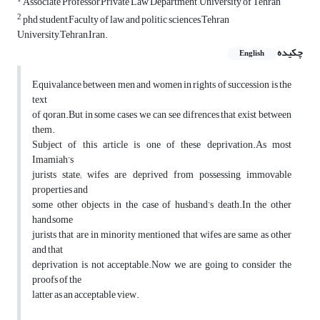
Associate Professor,Private Law Department ,University of Tehran
2
phd student,Faculty of law and politic sciences,Tehran
University,Tehran,Iran.
چکیده
English
Equivalance between men and women in rights of succession is the
text
of qoran.But in some cases we can see difrences that exist between
them.
Subject of this article is one of these deprivation.As most
Imamiah’s
jurists state; wifes are deprived from possessing immovable
properties and
some other objects in the case of husband’s death.In the other
hand,some
jurists that are in minority mentioned that wifes are same as other
and that
deprivation is not acceptable.Now we are going to consider the
proofs of the
latter as an acceptable view.