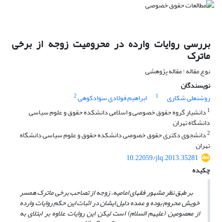
بررسی روایات وارده در محرومیت زوجه از برخی
ماترک
نوع مقاله : مقاله پژوهشی
نویسندگان
2
1
روشنعلی شکاری
ابراهیم فولادی سوادکوهی
1
دانشیار گروه حقوق خصوصی و اسلامی دانشکده حقوق و علوم سیاسی
دانشگاه تهران
2
دانشجوی دکتری حقوق خصوصی دانشکده حقوق و علوم سیاسی دانشگاه
تهران
10.22059/jlq.2013.35281
چکیده
بر طبق نظر مشهور فقهای امامیه، زوجه از تصاحب برخی ماترک همسر
خویش محروم بوده و عمده دلیل ایشان در اثبات این حکم روایات وارده
از معصومین (علیهم السلام) است لیکن این روایات علاوه بر ابتلای به