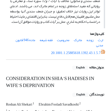
ضعف سندی و مدلولی؛ مخالف با آیات 7 و12 سوره نساء، و معارض با
روایاتی که مفید استحقاق زوجه در تمام ماترک اند، می باشند.
ادعای
تواتر این روایات نیز خلاف تحقیق؛ و جبران ضعف سندی آنها بواسطه
عمل مشهور فقیهان هم قابل دفاع نیست.
بنابراین اقتضای رعایت احتیاط
در انتساب احکام به شارع، عمل بر آیات کتاب و روایات موافق آن است.
کلیدواژه‌ها
ارث
زوجه
ماترک
محرومیت
فقه شیعه
ماده 946 قانون
مدنی
20.1001.1.25885618.1392.43.1.5.7
عنوان مقاله
English
CONSIDERATION IN SHIA'S HADISES IN
WIFE'S DEPRIVATION
نویسندگان
English
1
2
Roshan Ali Shekari
Ebrahim Fooladi Savadkoohi
1