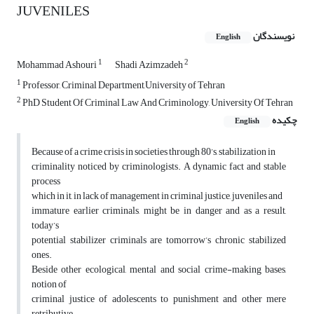
JUVENILES
نویسندگان
English
1
2
Mohammad Ashouri
Shadi Azimzadeh
1
Professor, Criminal Department,University of Tehran
2
PhD Student Of Criminal Law And Criminology, University Of Tehran
چکیده
English
Because of a crime crisis in societies through 80’s, stabilization in
criminality noticed by criminologists. A dynamic fact and stable
process
which in it, in lack of management in criminal justice, juveniles and
immature earlier criminals, might be in danger and as a result,
today’s
potential stabilizer criminals are tomorrow’s chronic stabilized
ones.
Beside other ecological, mental and social crime-making bases,
notion of
criminal justice of adolescents to punishment and other mere
retributive