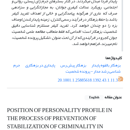
پایدار فردا مبدل می­گردند. در کنار بسترهای جرم زای زیستی، روانی و
اجتماعی، رویکرد عدالت کیفریِ جوانان، به مجازات­گرایی و سزادهی
صرف که عاری از هرگونه پیامدگرایی و خالی از اهداف تفریدِ کیفر
باشد
،
با حفظ بزهکار در فرآیند رسمی کنترل، زمینه پایدارشدن اوصاف
بزه را دو چندان خواهد کرد. تفرید کیفر مستلزم شناسایی دقیق
شخصیت بزهکار است؛ اقدامی که فقط متعاقب مطالعه علمی شخصیت
جوان کجرو در فرآیندی که از آن تحت عنوان «تشکیل پرونده شخصیت»
نام می­برند، فراهم خواهد شد.
کلیدواژه‌ها
بزهکار بالقوه پایدار
بزهکار پیش رس
پایداری در بزهکاری
جرم
شناسی رشد مدار - پرونده شخصیت
20.1001.1.25885618.1392.43.1.11.3
عنوان مقاله
English
POSITION OF PERSONALITY PROFILE IN
THE PROCESS OF PREVENTION OF
STABILIZATION OF CRIMINALITY IN