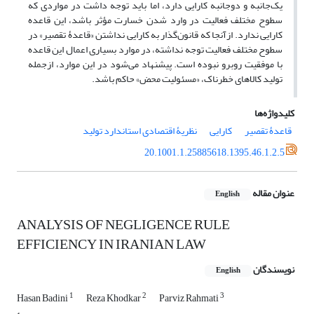
یک‌جانبه و دوجانبه کارایی دارد، اما باید توجه داشت در مواردی که
سطوح مختلف فعالیت در وارد شدن خسارت مؤثر باشد، این قاعده
کارایی ندارد. ازآنجا که قانون‌گذار به کارایی نداشتن «قاعدۀ تقصیر» در
سطوح مختلف فعالیت ‌توجه نداشته، در موارد بسیاری اعمال این قاعده
با موفقیت روبرو نبوده است. پیشنهاد می‌شود در این موارد، ازجمله
تولید کالاهای خطرناک، «مسئولیت محض» حاکم باشد.
کلیدواژه‌ها
قاعدۀ تقصیر
کارایی
نظریۀ اقتصادی استاندارد تولید
20.1001.1.25885618.1395.46.1.2.5
عنوان مقاله
English
ANALYSIS OF NEGLIGENCE RULE
EFFICIENCY IN IRANIAN LAW
نویسندگان
English
1
2
3
Hasan Badini
Reza Khodkar
Parviz Rahmati