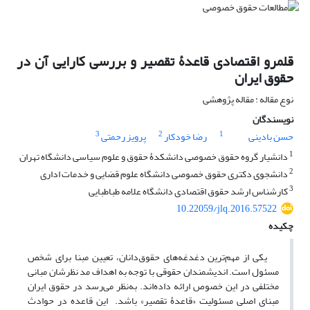
قلمرو اقتصادی قاعدۀ تقصیر و بررسی کارایی آن در
حقوق ایران
نوع مقاله : مقاله پژوهشی
نویسندگان
3
2
1
حسن بادینی
رضا خودکار
پرویز رحمتی
1
دانشیار گروه حقوق خصوصی دانشکدۀ حقوق و علوم سیاسی دانشگاه تهران
2
دانشجوی دکتری حقوق خصوصی دانشگاه علوم قضایی و خدمات اداری
3
کارشناس ارشد حقوق اقتصادی دانشگاه علامه طباطبایی
10.22059/jlq.2016.57522
چکیده
یکی از مهم‌ترین دغدغه‌های حقوق‌دانان، تعیین مبنا برای شخص
مسئول است. اندیشمندان حقوقی با توجه به اهداف مد نظرشان مبانی
مختلفی در این خصوص ارائه داده‌اند. به‌نظر می‌رسد در حقوق ایران
مبنای اصلی مسئولیت «قاعدۀ تقصیر» ‌باشد. این قاعده در حوادث